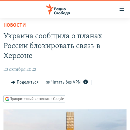
Ссылки
для
упрощенного
НОВОСТИ
ПРОГРАММЫ
доступа
Украина сообщила о планах
ПОДКАСТЫ
Вернуться
России блокировать связь в
к
АВТОРСКИЕ ПРОЕКТЫ
Херсоне
основному
ЦИТАТЫ СВОБОДЫ
содержанию
23 октября 2022
Вернутся
МНЕНИЯ
к
Поделиться
Читать без VPN
КУЛЬТУРА
главной
навигации
IDEL.РЕАЛИИ
Приоритетный источник в Google
Вернутся
КАВКАЗ.РЕАЛИИ
к
СЕВЕР.РЕАЛИИ
поиску
СИБИРЬ.РЕАЛИИ