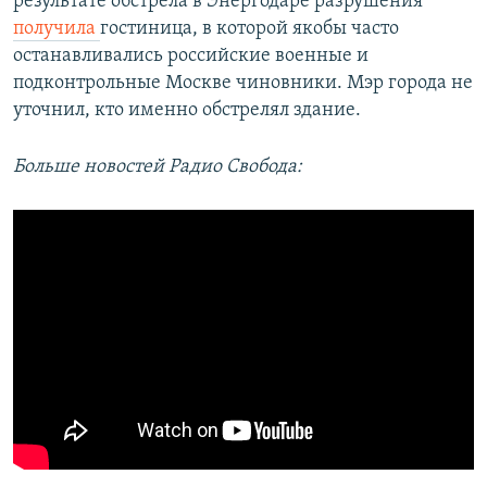
результате обстрела в Энергодаре разрушения
получила
гостиница, в которой якобы часто
останавливались российские военные и
подконтрольные Москве чиновники. Мэр города не
уточнил, кто именно обстрелял здание.
Больше новостей Радио Свобода: