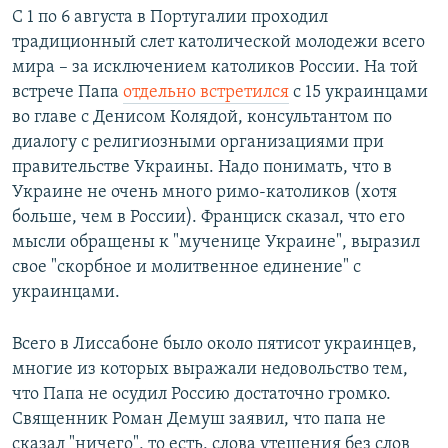
С 1 по 6 августа в Португалии проходил
традиционный слет католической молодежи всего
мира – за исключением католиков России. На той
встрече Папа
отдельно встретился
с 15 украинцами
во главе с Денисом Колядой, консультантом по
диалогу с религиозными организациями при
правительстве Украины. Надо понимать, что в
Украине не очень много римо-католиков (хотя
больше, чем в России). Франциск сказал, что его
мысли обращены к "мученице Украине", выразил
свое "скорбное и молитвенное единение" с
украинцами.
Всего в Лиссабоне было около пятисот украинцев,
многие из которых выражали недовольство тем,
что Папа не осудил Россию достаточно громко.
Священник Роман Демуш заявил, что папа не
сказал "ничего", то есть, слова утешения без слов