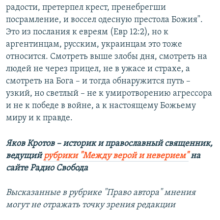
радости, претерпел крест, пренебрегши
посрамление, и воссел одесную престола Божия".
Это из послания к евреям (Евр 12:2), но к
аргентинцам, русским, украинцам это тоже
относится. Смотреть выше злобы дня, смотреть на
людей не через прицел, не в ужасе и страхе, а
смотреть на Бога – и тогда обнаружится путь –
узкий, но светлый – не к умиротворению агрессора
и не к победе в войне, а к настоящему Божьему
миру и к правде.
Яков Кротов – историк и православный священник,
ведущий
рубрики "Между верой и неверием"
на
сайте Радио Свобода
Высказанные в рубрике "Право автора" мнения
могут не отражать точку зрения редакции