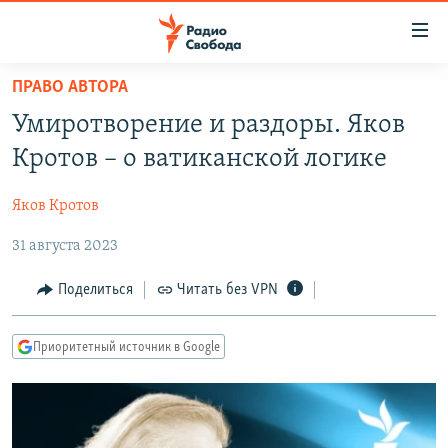
Ссылки
для
упрощенного
ПРАВО АВТОРА
ПРОГРАММЫ
доступа
Умиротворение и раздоры. Яков
ПОДКАСТЫ
Вернуться
Кротов – о ватиканской логике
к
АВТОРСКИЕ ПРОЕКТЫ
основному
Яков Кротов
ЦИТАТЫ СВОБОДЫ
содержанию
Вернутся
31 августа 2023
МНЕНИЯ
к
КУЛЬТУРА
Поделиться
Читать без VPN
главной
навигации
IDEL.РЕАЛИИ
Вернутся
Приоритетный источник в Google
КАВКАЗ.РЕАЛИИ
к
СЕВЕР.РЕАЛИИ
поиску
СИБИРЬ.РЕАЛИИ