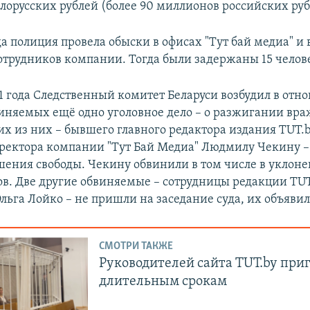
лорусских рублей (более 90 миллионов российских руб
да полиция провела обыски в офисах "Тут бай медиа" и
отрудников компании. Тогда были задержаны 15 челов
21 года Следственный комитет Беларуси возбудил в от
иняемых ещё одно уголовное дело – о разжигании вра
оих из них – бывшего главного редактора издания TUT
иректора компании "Тут Бай Медиа" Людмилу Чекину 
ишения свободы. Чекину обвинили в том числе в уклоне
ов. Две другие обвиняемые – сотрудницы редакции TUT
льга Лойко – не пришли на заседание суда, их объявил
СМОТРИ ТАКЖЕ
Руководителей сайта TUT.by при
длительным срокам