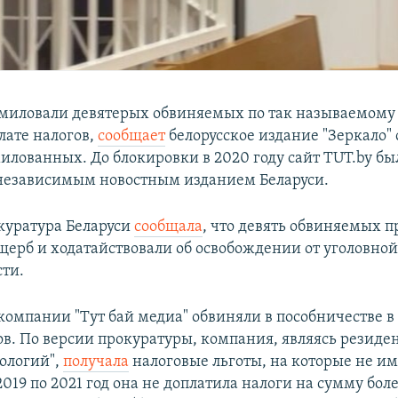
омиловали девятерых обвиняемых по так называемому 
лате налогов,
сообщает
белорусское издание "Зеркало" 
милованных. До блокировки в 2020 году сайт TUT.by б
независимым новостным изданием Беларуси.
куратура Беларуси
сообщала
, что девять обвиняемых п
щерб и ходатайствовали об освобождении от уголовно
сти.
компании "Тут бай медиа" обвиняли в пособничестве в
ов. По версии прокуратуры, компания, являясь резиде
ологий",
получала
налоговые льготы, на которые не им
 ​2019 по 2021 год она не доплатила налоги на сумму бол