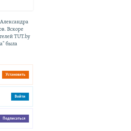
в Александра
ов. Вскоре
телей TUT.by
а" была
Установить
Войти
Подписаться