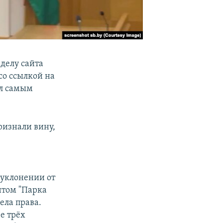
делу сайта
со ссылкой на
ыл самым
ризнали вину,
й
 уклонении от
нтом "Парка
ела права.
ее трёх