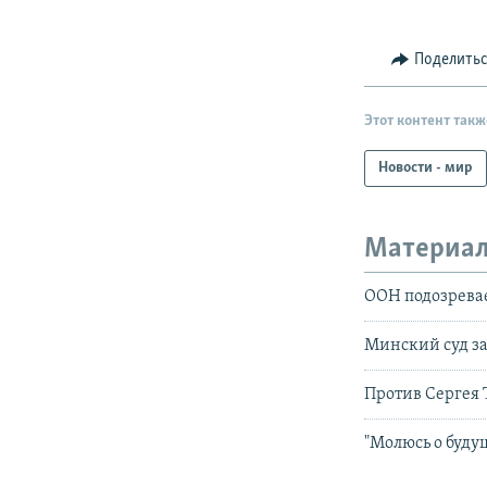
Поделить
Этот контент такж
Новости - мир
Материал
ООН подозревае
Минский суд за
Против Сергея 
"Молюсь о буду