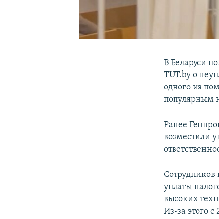
В Беларуси п
TUT.by о неуп
одного из по
популярным 
Ранее Генпро
возместили у
ответственно
Сотрудников 
уплаты налог
высоких техн
Из-за этого с