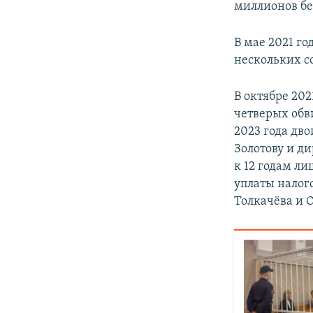
миллионов бе
В мае 2021 го
нескольких с
В октябре 20
четверых обв
2023 года дв
Золотову и д
к 12 годам л
уплаты налог
Толкачёва и О