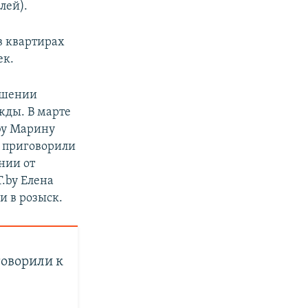
лей).
 в квартирах
ек.
ношении
жды. В марте
.by Марину
– приговорили
нии от
.by Елена
и в розыск.
говорили к