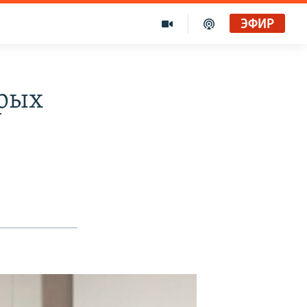
ЭФИР
ерых