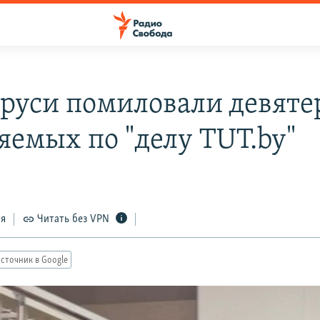
аруси помиловали девят
яемых по "делу TUT.by"
ся
Читать без VPN
сточник в Google