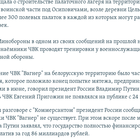
щала о строительстве палаточного лагеря на территор
воинской части под Осиповичами, возле деревни Цел
лее 300 полевых палаток в каждой из которых могут ра
век.
Минобороны в одном из своих сообщений на прошлой 
о наёмники ЧВК проводят тренировки у военнослужащ
ной обороны.
ие ЧВК "Вагнер" на белорусскую территорию было ча
я, которое положило конец попытке мятежа, предприн
и в июне, говорил президент России Владимир Путин
 ЧВК Евгений Пригожин не появлялся на публике с 24
 разговоре с "Коммерсантом" президент России сообщи
 ЧВК "Вагнер" не существует. При этом вскоре после 
Путин заявлял, что государство полностью финансир
платив за год 86 миллиардов рублей.