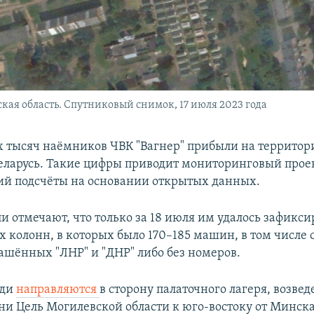
ская область. Спутниковый снимок, 17 июля 2023 года
х тысяч наёмников ЧВК "Вагнер" прибыли на террито
еларусь. Такие цифры приводит мониторинговый проек
ий подсчёты на основании открытых данных.
и отмечают, что только за 18 июля им удалось зафикси
х колонн, в которых было 170–185 машин, в том числе
ашённых "ЛНР" и "ДНР" либо без номеров.
юди
направляются
в сторону палаточного лагеря, возвед
ни Цель Могилевской области к юго-востоку от Минска