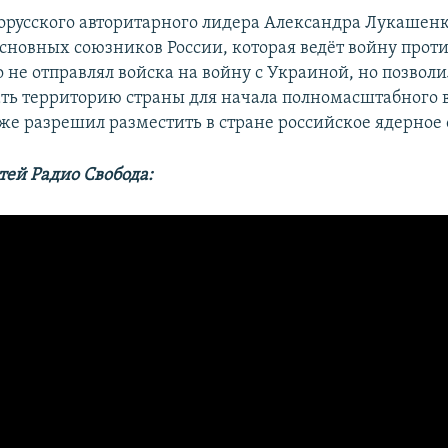
орусского авторитарного лидера Александра Лукашенк
сновных союзников России, которая ведёт войну прот
не отправлял войска на войну с Украиной, но позвол
ать территорию страны для начала полномасштабного 
е разрешил разместить в стране российское ядерное
тей Радио Свобода: