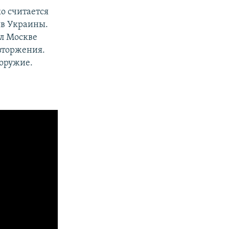
о считается
ив Украины.
ил Москве
вторжения.
 оружие.