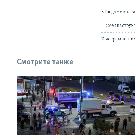
В Госдуму внес
FT: медиаструк
Телеграм-канал
Смотрите также