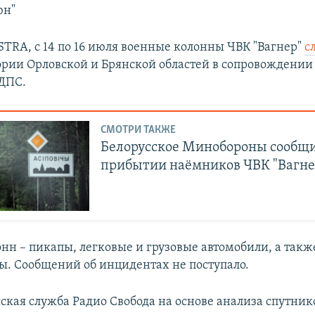
юн"
TRA, с 14 по 16 июля военные колонны ЧВК "Вагнер"
с
ории Орловской и Брянской областей в сопровождении
ДПС.
СМОТРИ ТАКЖЕ
Белорусское Минобороны сообщи
прибытии наёмников ЧВК "Вагне
онн – пикапы, легковые и грузовые автомобили, а такж
ы. Сообщений об инцидентах не поступало.
сская служба Радио Свобода на основе анализа спутни