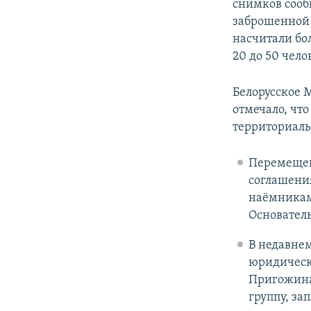
снимков сооб
заброшенной 
насчитали бо
20 до 50 чело
Белорусское 
отмечало, чт
территориаль
Перемещен
соглашени
наёмникам
Основатель
В недавнем
юридически
Пригожина 
группу, за