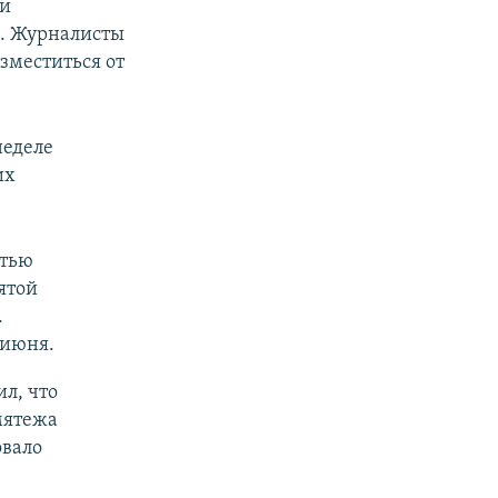
ии
ь. Журналисты
зместиться от
неделе
их
стью
ятой
.
 июня.
л, что
мятежа
овало