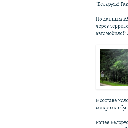
"Беларускі Га
По данным AS
через террит
автомобилей 
В составе кол
микроавтобус
Ранее Белору