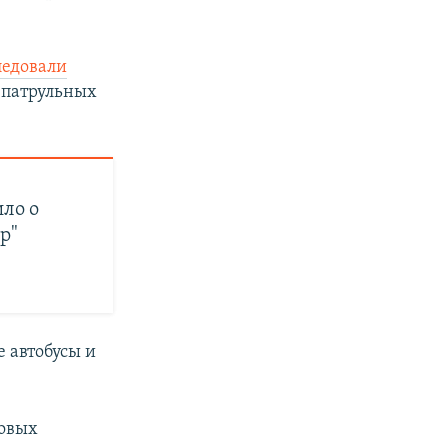
ледовали
 патрульных
ло о
р"
е автобусы и
ковых