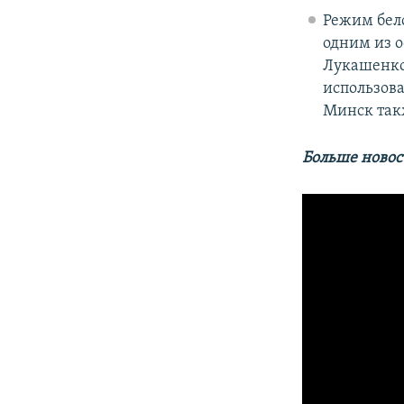
Режим бел
одним из о
Лукашенко 
использов
Минск такж
Больше новос