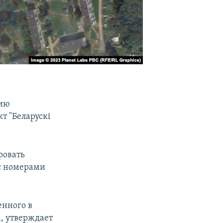
рию
т "Беларускі
ровать
 с номерами
енного в
, утверждает