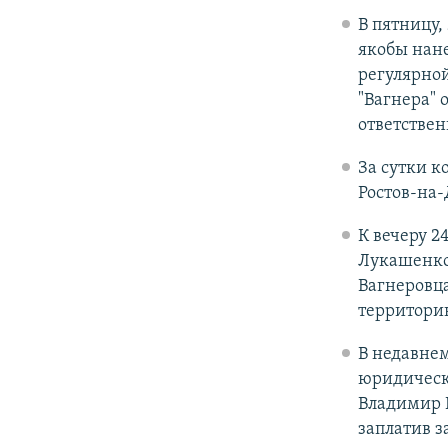
В пятницу,
якобы нане
регулярной
"Вагнера" 
ответствен
За сутки к
Ростов-на-
К вечеру 
Лукашенко 
Вагнеровца
территори
В недавнем
юридически
Владимир П
заплатив з