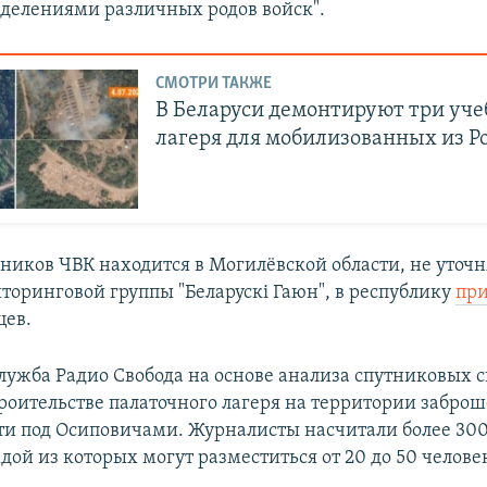
делениями различных родов войск".
СМОТРИ ТАКЖЕ
В Беларуси демонтируют три уч
лагеря для мобилизованных из Р
ников ЧВК находится в Могилёвской области, не уточн
оринговой группы "Беларускі Гаюн", в республику
пр
цев.
служба Радио Свобода на основе анализа спутниковых 
троительстве палаточного лагеря на территории забро
ти под Осиповичами. Журналисты насчитали более 30
дой из которых могут разместиться от 20 до 50 челове