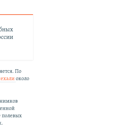
ебных
оссии
яется. По
иехали
около
снимков
шенной
0 полевых
к.