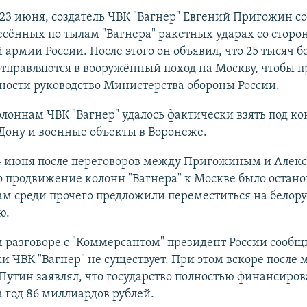
 23 июня, создатель ЧВК "Вагнер" Евгений Пригожин с
сённых по тылам "Вагнера" ракетных ударах со сторо
 армии России. После этого он объявил, что 25 тысяч б
отправляются в вооружённый поход на Москву, чтобы п
ности руководство Министерства обороны России.
олоннам ЧВК "Вагнер" удалось фактически взять под ко
Дону и военные объекты в Воронеже.
24 июня после переговоров между Пригожиным и Алек
продвижение колонн "Вагнера" к Москве было остано
м среди прочего предложили переместиться на белор
ю.
 разговоре с "Коммерсантом" президент России сообщи
 ЧВК "Вагнер" не существует. При этом вскоре после 
утин заявлял, что государство полностью финансирова
а год 86 миллиардов рублей.