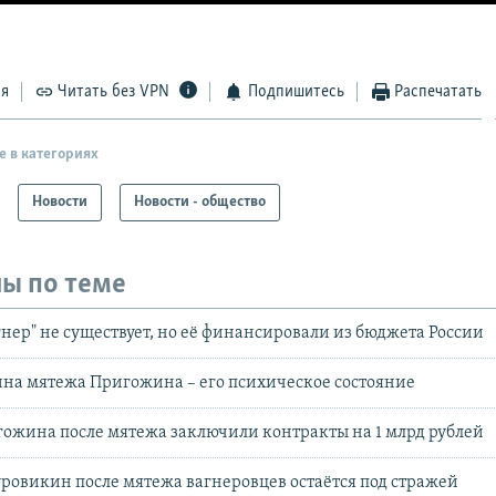
ся
Читать без VPN
Подпишитесь
Распечатать
е в категориях
Новости
Новости - общество
ы по теме
гнер" не существует, но её финансировали из бюджета России
ина мятежа Пригожина – его психическое состояние
ожина после мятежа заключили контракты на 1 млрд рублей
уровикин после мятежа вагнеровцев остаётся под стражей