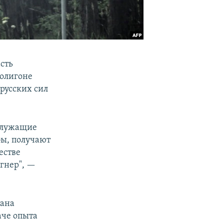
сть
полигоне
русских сил
ослужащие
бы, получают
естве
гнер", —
тана
аче опыта