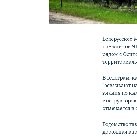
Белорусское 
наёмников ЧВ
рядом с Осип
территориаль
В телеграм-
"осваивают н
знания по ин
инструкторов
отмечается в
Ведомство т
дорожная кар