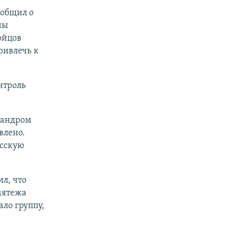
ообщил о
ны
ойцов
ривлечь к
нтроль
сандром
влено.
усскую
л, что
мятежа
ло группу,