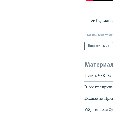
Поделить
Этот контент такж
Новости - мир
Материал
Путин: ЧВК "Ва
"Проект": прич
Компании Приг
WSJ: генерал С