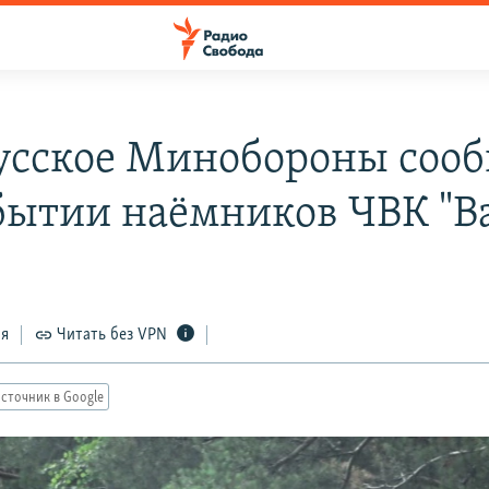
усское Минобороны соо
бытии наёмников ЧВК "В
ся
Читать без VPN
сточник в Google