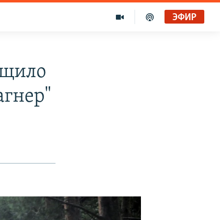
ЭФИР
бщило
агнер"