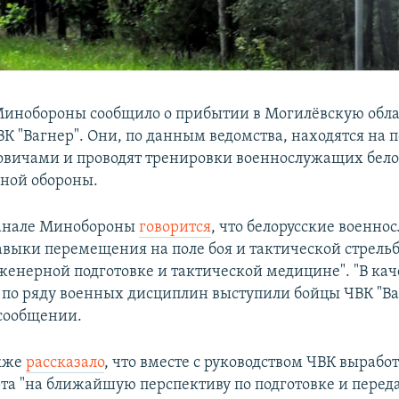
Минобороны сообщило о прибытии в Могилёвскую обла
К "Вагнер". Они, по данным ведомства, находятся на 
овичами и проводят тренировки военнослужащих бело
ной обороны.
канале Минобороны
говорится
, что белорусские военн
авыки перемещения на поле боя и тактической стрель
женерной подготовке и тактической медицине". "В кач
 по ряду военных дисциплин выступили бойцы ЧВК "Ва
 сообщении.
акже
рассказало
, что вместе с руководством ЧВК вырабо
та "на ближайшую перспективу по подготовке и перед