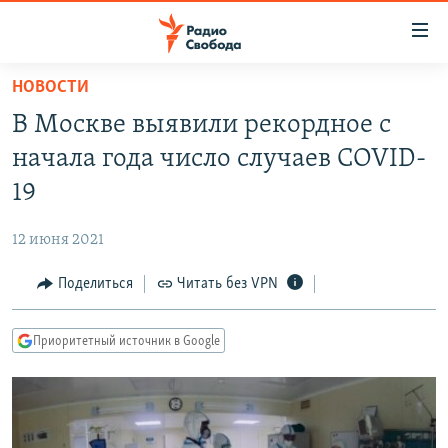
Ссылки
для
упрощенного
НОВОСТИ
ПРОГРАММЫ
доступа
В Москве выявили рекордное с
ПОДКАСТЫ
Вернуться
начала года число случаев COVID-
к
АВТОРСКИЕ ПРОЕКТЫ
19
основному
ЦИТАТЫ СВОБОДЫ
содержанию
12 июня 2021
Вернутся
МНЕНИЯ
к
Поделиться
Читать без VPN
КУЛЬТУРА
главной
навигации
IDEL.РЕАЛИИ
Приоритетный источник в Google
Вернутся
КАВКАЗ.РЕАЛИИ
к
СЕВЕР.РЕАЛИИ
поиску
СИБИРЬ.РЕАЛИИ