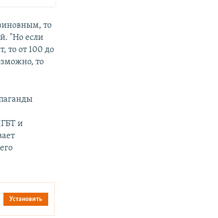
виновным, то
й. "Но если
, то от 100 до
озможно, то
опаганды
ГБТ и
вает
его
Установить