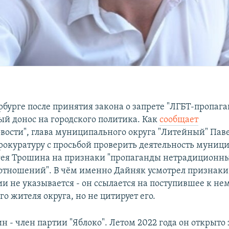
рбурге после принятия закона о запрете "ЛГБТ-пропаг
ый донос на городского политика. Как
сообщает
овости", глава муниципального округа "Литейный" Пав
прокуратуру с просьбой проверить деятельность муниц
гея Трошина на признаки "пропаганды нетрадиционн
отношений". В чём именно Дайняк усмотрел признаки
ии не указывается - он ссылается на поступившее к не
о жителя округа, но не цитирует его.
 - член партии "Яблоко". Летом 2022 года он открыто 