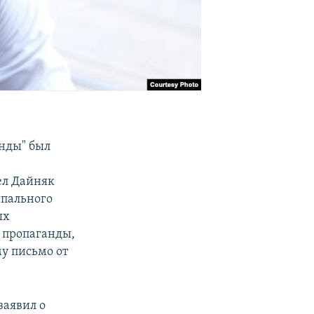
анды" был
ел Дайняк
ипального
ых
 пропаганды,
му письмо от
заявил о