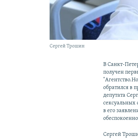
Сергей Трошин
В Санкт-Пете
получен перв
"Агентство.Н
обратился в 
депутата Сер
сексуальных 
в его заявлен
обеспокоенног
Сергей Трошин