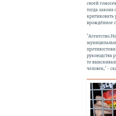
своей гомосе
тогда закона
критиковать 
врождённое с
"Агентство.Но
муниципально
противостоян
руководства р
то выискивали
человек," - с