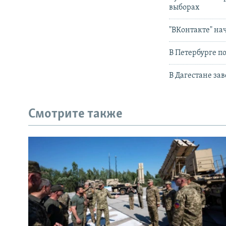
выборах
"ВКонтакте" на
В Петербурге п
В Дагестане за
Смотрите также