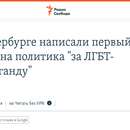
ербурге написали первы
на политика "за ЛГБТ-
ганду"
2
ся
Читать без VPN
сточник в Google