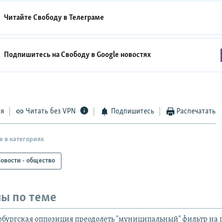
Читайте Свободу в
Телеграме
Подпишитесь на Свободу в
Google новостях
ся
Читать без VPN
Подпишитесь
Распечатать
е в категориях
овости - общество
ы по теме
рбургская оппозиция преодолеть "муниципальный" фильтр на