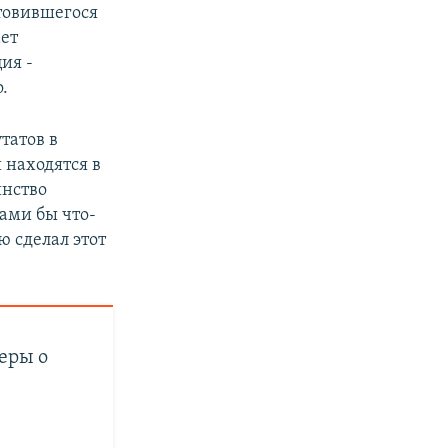
товившегося
ает
ия -
.
татов в
 находятся в
инство
сами бы что-
ю сделал этот
геры о