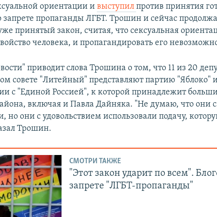
ксуальной ориентации и
выступил
против принятия го
 о запрете пропаганды ЛГБТ. Трошин и сейчас продолж
уже принятый закон, считая, что сексуальная ориентац
войство человека, и пропагандировать его невозможно
вости" приводит слова Трошина о том, что 11 из 20 депу
м совете "Литейный" представляют партию "Яблоко" и
ии с "Единой Россией", к которой принадлежит больш
айона, включая и Павла Дайняка. "Не думаю, что они 
, но они с удовольствием использовали подачу, котору
казал Трошин.
СМОТРИ ТАКЖЕ
"Этот закон ударит по всем". Бло
запрете "ЛГБТ-пропаганды"