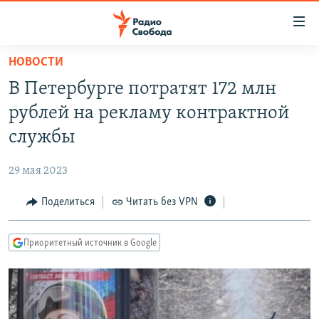
Ссылки
для
упрощенного
НОВОСТИ
ПРОГРАММЫ
доступа
В Петербурге потратят 172 млн
ПОДКАСТЫ
Вернуться
рублей на рекламу контрактной
к
АВТОРСКИЕ ПРОЕКТЫ
службы
основному
ЦИТАТЫ СВОБОДЫ
содержанию
29 мая 2023
Вернутся
МНЕНИЯ
к
Поделиться
Читать без VPN
КУЛЬТУРА
главной
навигации
IDEL.РЕАЛИИ
Приоритетный источник в Google
Вернутся
КАВКАЗ.РЕАЛИИ
к
СЕВЕР.РЕАЛИИ
поиску
СИБИРЬ.РЕАЛИИ