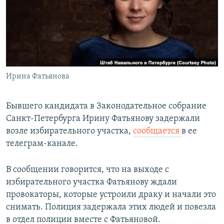
РАСПИСАНИЕ ВЕЩАНИЯ
ПОДПИШИТЕСЬ НА РАССЫЛКУ
СОЦИАЛЬНЫЕ СЕТИ
Ирина Фатьянова
Бывшего кандидата в Законодательное собрание
Санкт-Петербурга Ирину Фатьянову задержали
Все сайты РСЕ/РС
возле избирательного участка,
сообщается
в ее
телеграм-канале.
В сообщении говорится, что на выходе с
избирательного участка Фатьянову ждали
провокаторы, которые устроили драку и начали это
снимать. Полиция задержала этих людей и повезла
в отдел полиции вместе с Фатьяновой.