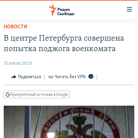
Ссылки
для
упрощенного
НОВОСТИ
ПРОГРАММЫ
доступа
В центре Петербурга совершена
ПОДКАСТЫ
Вернуться
попытка поджога военкомата
к
АВТОРСКИЕ ПРОЕКТЫ
основному
31 июля 2023
ЦИТАТЫ СВОБОДЫ
содержанию
Вернутся
МНЕНИЯ
Поделиться
Читать без VPN
к
КУЛЬТУРА
главной
Приоритетный источник в Google
навигации
IDEL.РЕАЛИИ
Вернутся
КАВКАЗ.РЕАЛИИ
к
СЕВЕР.РЕАЛИИ
поиску
СИБИРЬ.РЕАЛИИ