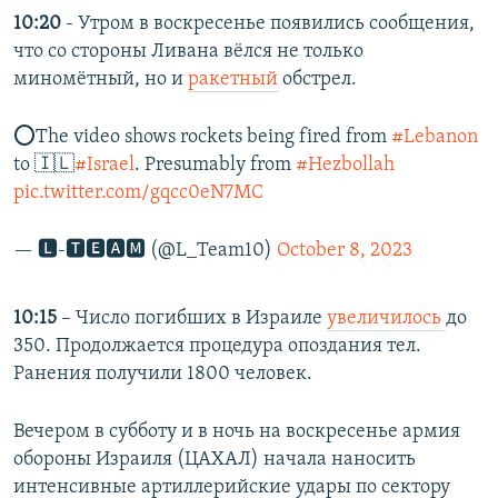
10:20
- Утром в воскресенье появились сообщения,
что со стороны Ливана вёлся не только
миномётный, но и
ракетный
обстрел.
⭕The video shows rockets being fired from
#Lebanon
to 🇮🇱
#Israel
. Presumably from
#Hezbollah
pic.twitter.com/gqcc0eN7MC
— 🅻-🆃🅴🅰🅼 (@L_Team10)
October 8, 2023
10:15
– Число погибших в Израиле
увеличилось
до
350. Продолжается процедура опоздания тел.
Ранения получили 1800 человек.
Вечером в субботу и в ночь на воскресенье армия
обороны Израиля (ЦАХАЛ) начала наносить
интенсивные артиллерийские удары по сектору