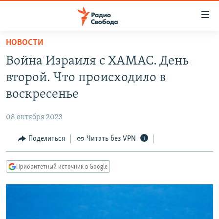
Ссылки
для
упрощенного
НОВОСТИ
ПРОГРАММЫ
доступа
Война Израиля с ХАМАС. День
ПОДКАСТЫ
Вернуться
второй. Что происходило в
к
АВТОРСКИЕ ПРОЕКТЫ
воскресенье
основному
ЦИТАТЫ СВОБОДЫ
содержанию
08 октября 2023
Вернутся
МНЕНИЯ
к
Поделиться
Читать без VPN
КУЛЬТУРА
главной
навигации
IDEL.РЕАЛИИ
Приоритетный источник в Google
Вернутся
КАВКАЗ.РЕАЛИИ
к
СЕВЕР.РЕАЛИИ
поиску
СИБИРЬ.РЕАЛИИ