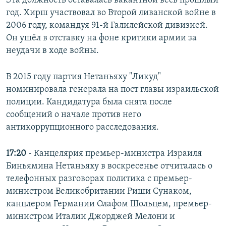
Эта должность оставалась вакантной весь прошлый
год. Хирш участвовал во Второй ливанской войне в
2006 году, командуя 91-й Галилейской дивизией.
Он ушёл в отставку на фоне критики армии за
неудачи в ходе войны.
В 2015 году партия Нетаньяху "Ликуд"
номинировала генерала на пост главы израильской
полиции. Кандидатура была снята после
сообщений о начале против него
антикоррупционного расследования.
17:20
-
Канцелярия премьер-министра Израиля
Биньямина Нетаньяху в воскресенье отчиталась о
телефонных разговорах политика с премьер-
министром Великобритании Риши Сунаком,
канцлером Германии Олафом Шольцем, премьер-
министром Италии Джорджей Мелони и