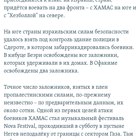
присоединится к атаке на Израиль, стране
придётся воевать на два фронта – с ХАМАС на юге и
с "Хезболлой" на севере.
На юге страны израильским силам безопасности
удалось взять под контроль здание полиции в
Сдероте, в котором забаррикадировались боевики.
В кибуце Беэри освобождены все заложники,
которых удерживали в их домах. В Офакиме
освобождены два заложника.
Точное число заложников, взятых в плен
пропалестинскими силами, по-прежнему
неизвестно – по предварительным данным, их
около сотни. Одной из первых целей атаки
боевиков ХАМАС стал музыкальный фестиваль
Nova Festival, проходивший в субботу в пустыне
Негев неподалёку от границы с сектором Газа. Там