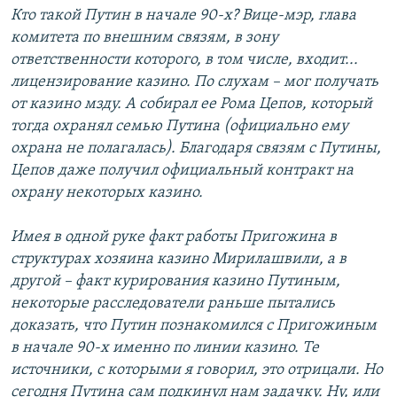
Кто такой Путин в начале 90-х? Вице-мэр, глава
комитета по внешним связям, в зону
ответственности которого, в том числе, входит...
лицензирование казино. По слухам – мог получать
от казино мзду. А собирал ее Рома Цепов, который
тогда охранял семью Путина (официально ему
охрана не полагалась). Благодаря связям с Путины,
Цепов даже получил официальный контракт на
охрану некоторых казино.
Имея в одной руке факт работы Пригожина в
структурах хозяина казино Мирилашвили, а в
другой – факт курирования казино Путиным,
некоторые расследователи раньше пытались
доказать, что Путин познакомился с Пригожиным
в начале 90-х именно по линии казино. Те
источники, с которыми я говорил, это отрицали. Но
сегодня Путина сам подкинул нам задачку. Ну, или