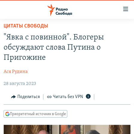
Ссылки
для
упрощенного
ЦИТАТЫ СВОБОДЫ
ПРОГРАММЫ
доступа
"Явка с повинной". Блогеры
ПОДКАСТЫ
Вернуться
обсуждают слова Путина о
к
АВТОРСКИЕ ПРОЕКТЫ
Пригожине
основному
ЦИТАТЫ СВОБОДЫ
содержанию
Ася Рудина
Вернутся
МНЕНИЯ
к
28 августа 2023
КУЛЬТУРА
главной
навигации
IDEL.РЕАЛИИ
Поделиться
Читать без VPN
Вернутся
КАВКАЗ.РЕАЛИИ
к
Приоритетный источник в Google
СЕВЕР.РЕАЛИИ
поиску
СИБИРЬ.РЕАЛИИ