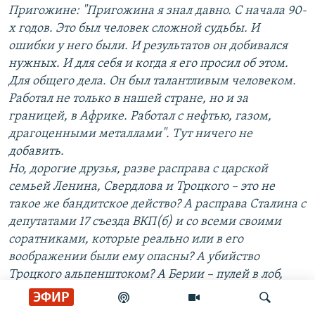
Пригожине: "Пригожина я знал давно. С начала 90-
х годов. Это был человек сложной судьбы. И
ошибки у него были. И результатов он добивался
нужных. И для себя и когда я его просил об этом.
Для общего дела. Он был талантливым человеком.
Работал не только в нашей стране, но и за
границей, в Африке. Работал с нефтью, газом,
драгоценными металлами". Тут ничего не
добавить.
Но, дорогие друзья, разве расправа с царской
семьей Ленина, Свердлова и Троцкого – это не
такое же бандитское действо? А расправа Сталина с
депутатами 17 съезда ВКП(б) и со всеми своими
соратниками, которые реально или в его
воображении были ему опасны? А убийство
Троцкого альпенштоком? А Берии – пулей в лоб,
после объявления его английским шпионом,
ЭФИР
завербованным в 1919 году? [...]