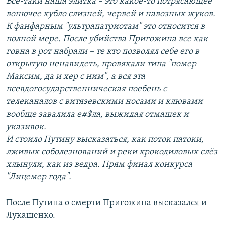
Всё-таки наша элитка – это какое-то потрясающее
вонючее кубло слизней, червей и навозных жуков.
К фанфарным "ультрапатриотам" это относится в
полной мере. После убийства Пригожина все как
говна в рот набрали – те кто позволял себе его в
открытую ненавидеть, провякали типа "помер
Максим, да и хер с ним", а вся эта
псевдогосударственническая поебень с
телеканалов с витязевскими носами и клювами
вообще завалила е#$ла, выжидая отмашек и
указивок.
И стоило Путину высказаться, как поток патоки,
лживых соболезнований и реки крокодиловых слёз
хлынули, как из ведра. Прям финал конкурса
"Лицемер года".
После Путина о смерти Пригожина высказался и
Лукашенко.