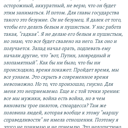
осторожный, аккуратный, не верю, что он будет
этим заниматься. И потом. Для главы государства
такого это безумие. Он не безумец. Я далек от того,
чтобы его делать белым и пушистым. У нас работа
такая, "гадкая". Я не делаю его белым и пушистым,
но знаю, что все будет свалено на него. Так оно и
получается. Запад начал орать, подпевать ему
начали другие, что "вот, Путин, зловредный и
злопамятный". Как бы ни было, что бы ни
происходило, время покажет. Пройдет время, мы
все узнаем. Это скрыть в современное время
невозможно. Но то, что произошло, гнусно. Для
меня это неприемлемо. Еще и с той точки зрения:
все мы мужики, война есть война, но в чем
виноваты трое пилотов, стюардесса? Там же
половина людей, которая вообще к этому "маршу
справедливости" не имела отношения. Поэтому я
этого не понимаю и не приемлю. Это недопустимо.