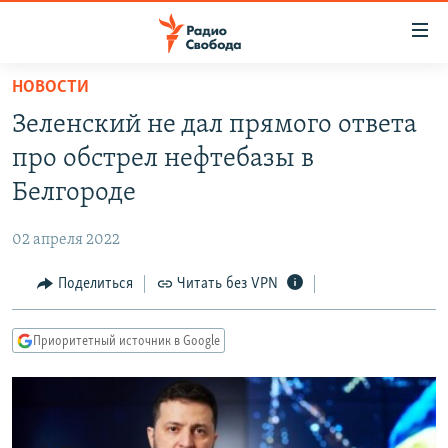
Ссылки
для
упрощенного
НОВОСТИ
ПРОГРАММЫ
доступа
Зеленский не дал прямого ответа
ПОДКАСТЫ
Вернуться
про обстрел нефтебазы в
к
АВТОРСКИЕ ПРОЕКТЫ
Белгороде
основному
ЦИТАТЫ СВОБОДЫ
содержанию
02 апреля 2022
Вернутся
МНЕНИЯ
к
Поделиться
Читать без VPN
КУЛЬТУРА
главной
навигации
IDEL.РЕАЛИИ
Приоритетный источник в Google
Вернутся
КАВКАЗ.РЕАЛИИ
к
СЕВЕР.РЕАЛИИ
поиску
СИБИРЬ.РЕАЛИИ