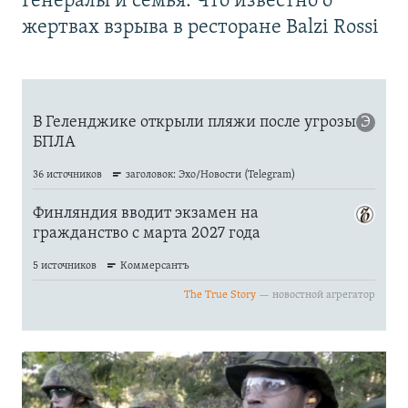
Генералы и семья. Что известно о
жертвах взрыва в ресторане Balzi Rossi