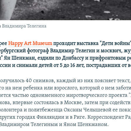
фа Владимира Телегина
ерее
Happy Art Museum
проходит выставка "Дети войны
тербургский фотограф Владимир Телегин и москвич, ж
ы" Ян Шенкман, ездили по Донбассу и прифронтовым 
сии и снимали детей от 5 до 16 лет, пострадавших от 
получилось 40 снимков, каждый из них поясняет текст
о на нем ребенка или взрослого, который о нем заботи
яется частью одноименного миротворческого проекта "
ова, впервые состоялась в Москве, затем при содейст
волонтера и политбеженца Оксаны Челышевой ее пока
других городах Финляндии и в Риге. Корреспондент Р
с Владимиром Телегиным и Яном Шенкманом.