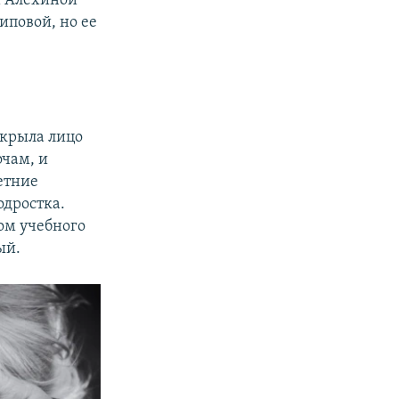
и Алехиной
иповой, но ее
акрыла лицо
очам, и
етние
одростка.
лом учебного
ый.