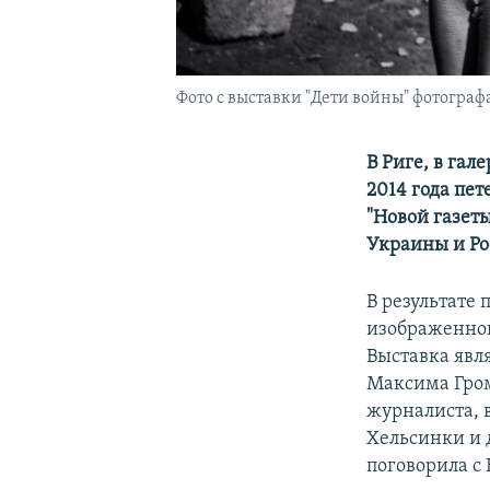
Фото с выставки "Дети войны" фотогра
В Риге, в гал
2014 года пе
"Новой газет
Украины и Рос
В результате 
изображенног
Выставка явл
Максима Гром
журналиста, 
Хельсинки и 
поговорила 