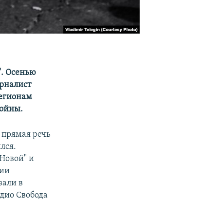
". Осенью
урналист
регионам
войны.
, прямая речь
лся.
Новой" и
вии
зали в
адио Свобода