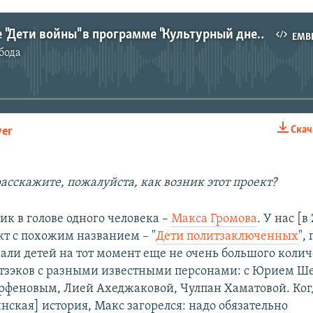
О выставке "Дети войны" в программе "Культурный дневник"
EMB
бода
No media source currently available
Скач
yer
EMBED
асскажите, пожалуйста, как возник этот проект?
ик в голове одного человека –
Макса Громова
. У нас [в
кт с похожим названием – "
Дети политзаключенных
",
али детей на тот момент еще не очень большого колич
тзэков с разными известными персонами: с Юрием Ш
феновым, Лией Ахеджаковой, Чулпан Хаматовой. Ког
инская] история, Макс загорелся: надо обязательно