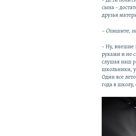
– Дети полит
сына – доста
друзья матери
– Опишите, по
– Ну, внешне 
руками и не с
слушая наш р
школьники, у
Один все лето
года в школу