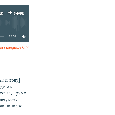
ED
SHARE
14:58
ать медиафайл
SHARE
 2013 году]
 где мы
ества, прямо
евчуком,
да началась