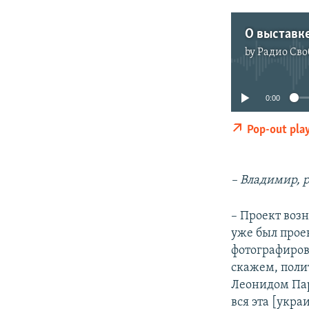
by
Радио Сво
0:00
Pop-out pla
– Владимир, р
– Проект возн
уже был прое
фотографиров
скажем, поли
Леонидом Пар
вся эта [укра