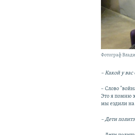
Фотограф Влад
– Какой у вас
– Слово "войн
Это я помню х
мы ездили на
– Дети полит