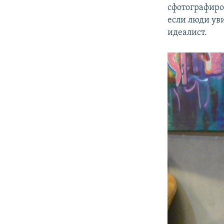
сфотографиров
если люди уви
идеалист.