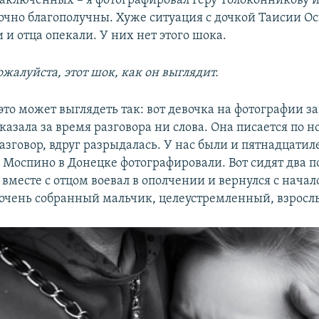
заключенных – я фотографировал Геру Толоконникову 
точно благополучны. Хуже ситуация с дочкой Таисии Ос
 и отца опекали. У них нет этого шока.
жалуйста, этот шок, как он выглядит.
это может выглядеть так: вот девочка на фотографии з
казала за время разговора ни слова. Она писается по н
азговор, вдруг разрыдалась. У нас были и пятнадцатил
 Моспино в Донецке фотографировали. Вот сидят два п
 вместе с отцом воевал в ополчении и вернулся с нача
, очень собранный мальчик, целеустремленный, взросл