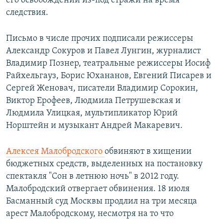
его освобождении из-под стражи на время
следствия.
Письмо в числе прочих подписали режиссеры
Александр Сокуров и Павел Лунгин, журналист
Владимир Познер, театральные режиссеры Иосиф
Райхельгауз, Борис Юхананов, Евгений Писарев и
Сергей Женовач, писатели Владимир Сорокин,
Виктор Ерофеев, Людмила Петрушевская и
Людмила Улицкая, мультипликатор Юрий
Норштейн и музыкант Андрей Макаревич.
Алексея Малобродского
обвиняют в хищении
бюджетных средств, выделенных на постановку
спектакля "Сон в летнюю ночь" в 2012 году.
Малобродский отвергает обвинения. 18 июля
Басманный суд Москвы продлил на три месяца
арест Малобродскому, несмотря на то что