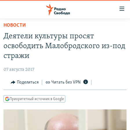
Ссылки
для
упрощенного
НОВОСТИ
ПРОГРАММЫ
доступа
Деятели культуры просят
ПОДКАСТЫ
Вернуться
освободить Малобродского из-под
к
АВТОРСКИЕ ПРОЕКТЫ
стражи
основному
ЦИТАТЫ СВОБОДЫ
содержанию
07 августа 2017
Вернутся
МНЕНИЯ
к
Поделиться
Читать без VPN
КУЛЬТУРА
главной
навигации
IDEL.РЕАЛИИ
Приоритетный источник в Google
Вернутся
КАВКАЗ.РЕАЛИИ
к
СЕВЕР.РЕАЛИИ
поиску
СИБИРЬ.РЕАЛИИ