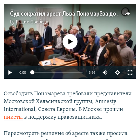
Суд сократил арест Льва Пономарёва до 16 суток
by
Радио Свобода
No media source currently available
0:00
3:56
Освободить Пономарева требовали представители
Московской Хельсинкской группы, Amnesty
International, Совета Европы. В Москве прошли
пикеты
в поддержку правозащитника.
Пересмотреть решение об аресте также просила