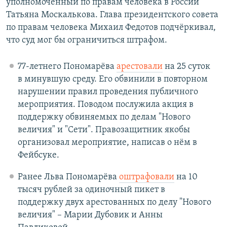
уполномоченный по правам человека в России
Татьяна Москалькова. Глава президентского совета
по правам человека Михаил Федотов подчёркивал,
что суд мог бы ограничиться штрафом.
77-летнего Пономарёва
арестовали
на 25 суток
в минувшую среду. Его обвинили в повторном
нарушении правил проведения публичного
мероприятия. Поводом послужила акция в
поддержку обвиняемых по делам "Нового
величия" и "Сети". Правозащитник якобы
организовал мероприятие, написав о нём в
Фейбсуке.
Ранее Льва Пономарёва
оштрафовали
на 10
тысяч рублей за одиночный пикет в
поддержку двух арестованных по делу "Нового
величия" – Марии Дубовик и Анны