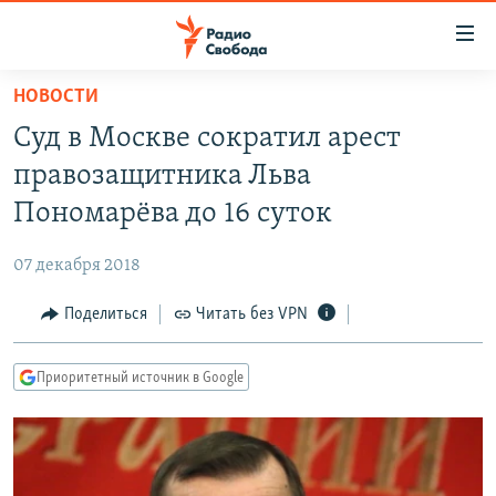
Ссылки
для
упрощенного
НОВОСТИ
ПРОГРАММЫ
доступа
Суд в Москве сократил арест
ПОДКАСТЫ
Вернуться
правозащитника Льва
к
АВТОРСКИЕ ПРОЕКТЫ
Пономарёва до 16 суток
основному
ЦИТАТЫ СВОБОДЫ
содержанию
07 декабря 2018
Вернутся
МНЕНИЯ
к
Поделиться
Читать без VPN
КУЛЬТУРА
главной
навигации
IDEL.РЕАЛИИ
Приоритетный источник в Google
Вернутся
КАВКАЗ.РЕАЛИИ
к
СЕВЕР.РЕАЛИИ
поиску
СИБИРЬ.РЕАЛИИ