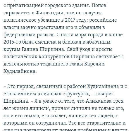
с приватизацией городского здания. Попов
скрывается в Финляндии, там он получил
политическое убежище в 2017 году: российские
власти заочно арестовали его и объявили в
федеральный розыск. С поста мэра города в конце
2015-го была смещена и близкая к яблочным
кругам Галина Ширшина. Свой уход и аресты
политических конкурентов Ширшина связывает с
деятельностью тогдашнего главы Карелии
Худилайнена.
– Это период, связанный с работой Худилайнена и с
его влиянием в силовых структурах, – говорит
Ширшина. – Я в ужасе от того, что Алиханова трех
лет жизни лишили, причем лишили не только его,
но и его семью, его коллег, лишили тех людей, с
которыми он сотрудничал. Это все отвратительно и
еще раз подтверждает: период пребывания у власти