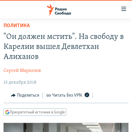
Ссылки
для
упрощенного
ПОЛИТИКА
ПРОГРАММЫ
доступа
"Он должен мстить". На свободу в
ПОДКАСТЫ
Вернуться
Карелии вышел Девлетхан
к
АВТОРСКИЕ ПРОЕКТЫ
Алиханов
основному
ЦИТАТЫ СВОБОДЫ
содержанию
Сергей Маркелов
Вернутся
МНЕНИЯ
к
15 декабря 2018
КУЛЬТУРА
главной
навигации
IDEL.РЕАЛИИ
Поделиться
Читать без VPN
Вернутся
КАВКАЗ.РЕАЛИИ
к
Приоритетный источник в Google
СЕВЕР.РЕАЛИИ
поиску
СИБИРЬ.РЕАЛИИ