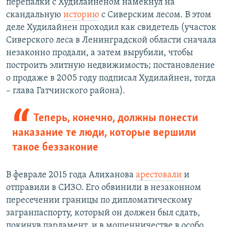
перепалки с Худилайненом намекнул на
скандальную
историю
с Сиверским лесом. В этом
деле Худилайнен проходил как свидетель (участок
Сиверского леса в Ленинградской области сначала
незаконно продали, а затем вырубили, чтобы
построить элитную недвижимость; постановление
о продаже в 2005 году подписал Худилайнен, тогда
– глава Гатчинского района).
Теперь, конечно, должны понести
наказание те люди, которые вершили
такое беззаконие​
В феврале 2015 года Алиханова
арестовали
и
отправили в СИЗО. Его обвинили в незаконном
пересечении границы по дипломатическому
загранпаспорту, который он должен был сдать,
покинув парламент, и в мошенничестве в особо