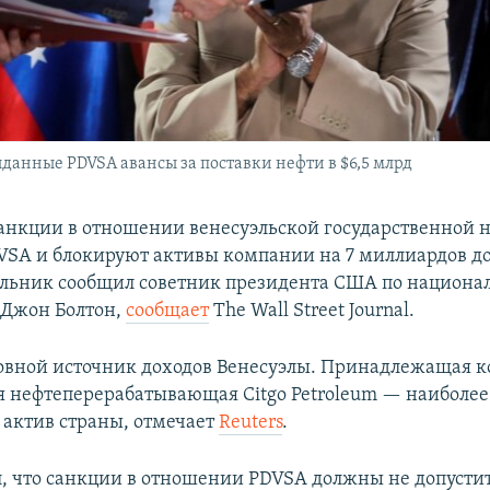
ыданные PDVSA авансы за поставки нефти в $6,5 млрд
анкции в отношении венесуэльской государственной 
SA и блокируют активы компании на 7 миллиардов до
ельник сообщил советник президента США по национа
 Джон Болтон,
сообщает
The Wall Street Journal.
овной источник доходов Венесуэлы. Принадлежащая 
 нефтеперерабатывающая Citgo Petroleum — наиболе
актив страны, отмечает
Reuters
.
л, что санкции в отношении PDVSA должны не допустит