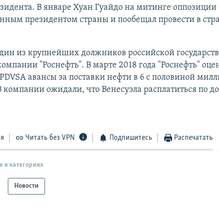
зидента. В январе Хуан Гуайдо на митинге оппозиции
енным президентом страны и пообещал провести в стр
дин из крупнейших должников российской государст
омпании "Роснефть". В марте 2018 года "Роснефть" оце
DVSA авансы за поставки нефти в 6 с половиной милл
В компании ожидали, что Венесуэла расплатиться по до
ся
Читать без VPN
Подпишитесь
Распечатать
е в категориях
Новости