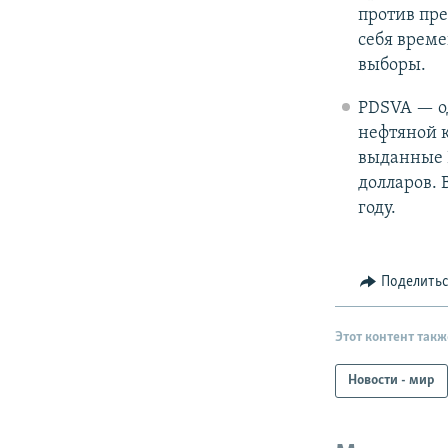
против пре
себя врем
выборы.
PDSVA — о
нефтяной к
выданные P
долларов. 
году.
Поделить
Этот контент такж
Новости - мир