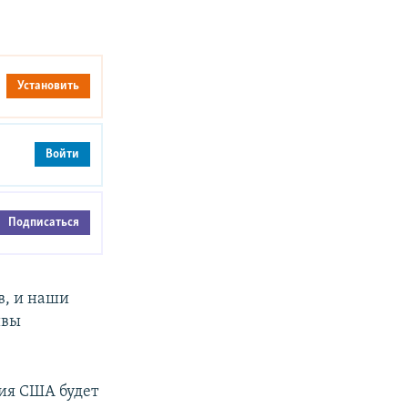
Установить
Войти
Подписаться
в, и наши
ивы
ия США будет