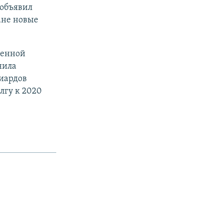
 объявил
ане новые
венной
нила
иардов
лгу к 2020