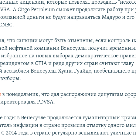
менные лицензии, которые позволят проводить "некот
VSA. А Citgo Petroleum сможет продолжить работу при 
омпанией деньги не будут направляться Мадуро и его
CNBC.
л, что санкции могут быть отменены, если контроль н
ной нефтяной компании Венесуэлы получит временны
 избранное на новых выборах демократическое правит
езидентом в США и ряде других стран считают главу
 ассамблеи Венесуэлы Хуана Гуайдо, пообещавшего пр
 выборы.
л
в понедельник, что дал распоряжение депутатам сфо
директоров для PDVSA.
е годы в Венесуэле продолжается гуманитарный кризис
атель инфляции в стране превысил отметку одного ми
 C 2014 года в стране регулярно вспыхивают уличные 