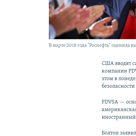
В марте 2018 года "Роснефть" оценила в
США вводят с
компании PDV
этом в понед
безопасности
PDVSA — осн
американская
иностранный 
Болтон заяви