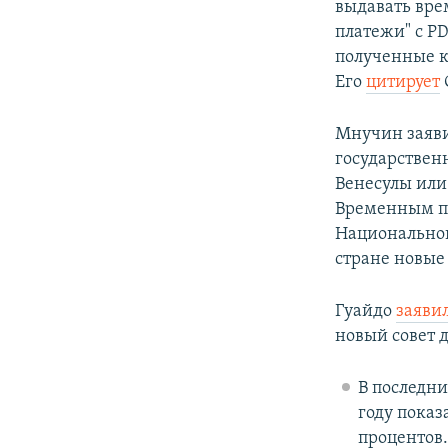
выдавать вре
платежи" с PD
полученные к
Его
цитирует
Мнучин заяви
государствен
Венесулы или
Временным пр
Национальной
стране новые
Гуайдо
заяви
новый совет 
В последни
году показ
процентов.