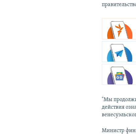
правительств
"Мы продолжи
действия озн
венесуэльског
Министр фин