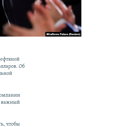
нефтяной
лларов. Об
льной
компании
е важный
ь, чтобы