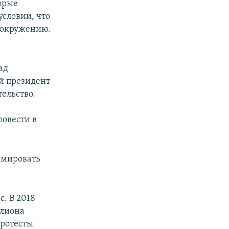
орые
условии, что
 окружению.
ад
й президент
ельство.
овести в
рмировать
. В 2018
ллиона
протесты