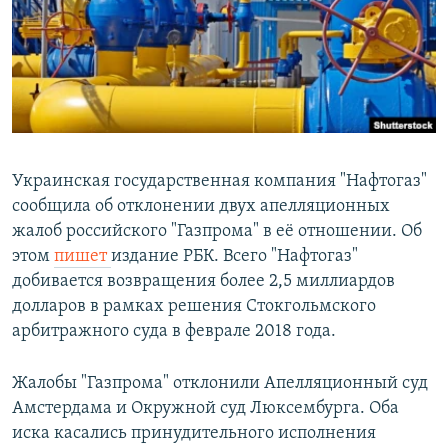
РАСПИСАНИЕ ВЕЩАНИЯ
ПОДПИШИТЕСЬ НА РАССЫЛКУ
СОЦИАЛЬНЫЕ СЕТИ
Украинская государственная компания "Нафтогаз"
сообщила об отклонении двух апелляционных
жалоб российского "Газпрома" в её отношении. Об
Все сайты РСЕ/РС
этом
пишет
издание РБК. Всего "Нафтогаз"
добивается возвращения более 2,5 миллиардов
долларов в рамках решения Стокгольмского
арбитражного суда в феврале 2018 года.
Жалобы "Газпрома" отклонили Апелляционный суд
Амстердама и Окружной суд Люксембурга. Оба
иска касались принудительного исполнения