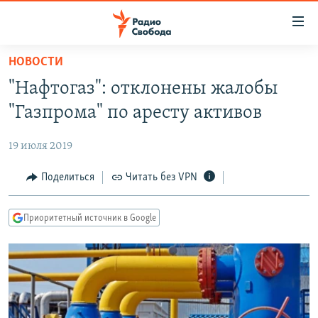
Ссылки
для
упрощенного
НОВОСТИ
ПРОГРАММЫ
доступа
"Нафтогаз": отклонены жалобы
ПОДКАСТЫ
Вернуться
"Газпрома" по аресту активов
к
АВТОРСКИЕ ПРОЕКТЫ
основному
19 июля 2019
ЦИТАТЫ СВОБОДЫ
содержанию
Вернутся
МНЕНИЯ
Поделиться
Читать без VPN
к
КУЛЬТУРА
главной
Приоритетный источник в Google
навигации
IDEL.РЕАЛИИ
Вернутся
КАВКАЗ.РЕАЛИИ
к
СЕВЕР.РЕАЛИИ
поиску
СИБИРЬ.РЕАЛИИ