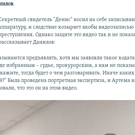
нилов
.
Секретный свидетель "Денис" носил на себе записыв
аппаратуру, и следствие козыряет якобы видеозаписью
преступления. Однако защите это видео так и не показ
рассказывает Данилов:
азываются предъявлять, хотя мы заявляли такое ходата
уде избранным – судье, прокурорским, а нам не показ
кажите, тогда будет о чем разговаривать. Иначе каких
й?" Была проведена портретная экспертиза, и Артема н
али, что это он на этом видео.