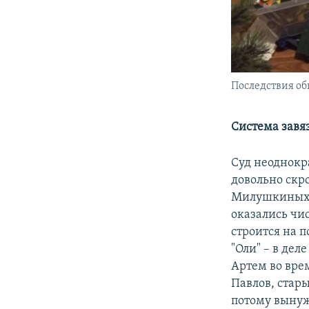
Последствия о
Система завя
Суд неоднок
довольно ск
Милушкиных н
оказались чи
строится на п
"Оли" – в дел
Артем во вре
Павлов, стар
потому вынуж