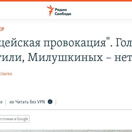
ЕР
цейская провокация". Го
тили, Милушкиных – не
опьева
ся
Читать без VPN
сточник в Google