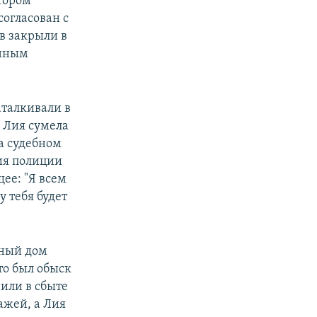
тором
огласован с
в закрыли в
онным
аталкивали в
. Лия сумела
На судебном
ния полиции
ее: "Я всем
у тебя будет
стный дом
то был обыск
нили в сбыте
ажей, а Лия