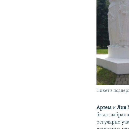
Пикет в поддер
Артем
и
Лия
была выбрана
регулярно уч