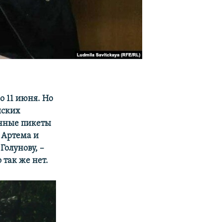
о 11 июня. Но
йских
очные пикеты
 Артема и
 Голунову, –
 так же нет.