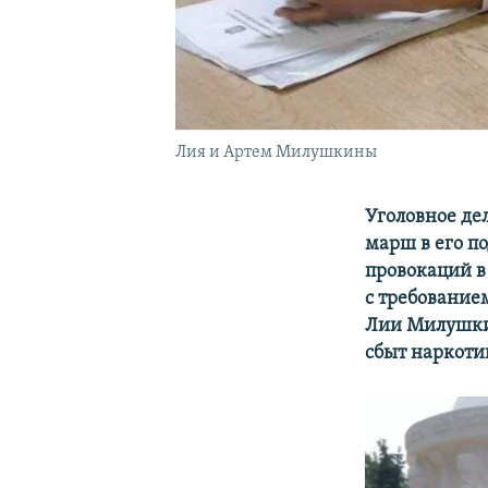
Лия и Артем Милушкины
Уголовное де
марш в его п
провокаций в
с требование
Лии Милушки
сбыт наркотик