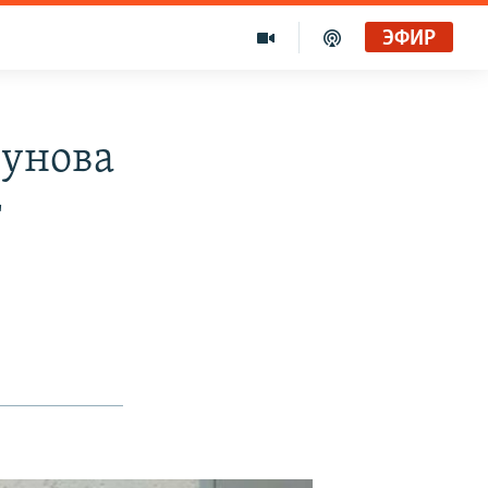
ЭФИР
лунова
т