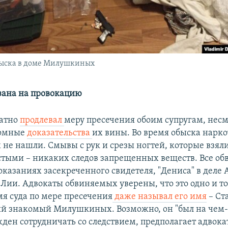
быска в доме Милушкиных
зана на провокацию
ратно
продлевал
меру пресечения обоим супругам, несм
ромные
доказательства
их вины. Во время обыска нарко
е нашли. Смывы с рук и срезы ногтей, которые взяли 
стыми – никаких следов запрещенных веществ. Все о
оказаниях засекреченного свидетеля, "Дениса" в деле
е Лии. Адвокаты обвиняемых уверены, что это одно и то
мя суда по мере пресечения
даже называл его имя
– Ст
ый знакомый Милушкиных. Возможно, он "был на чем-
ден сотрудничать со следствием, предполагает адвока