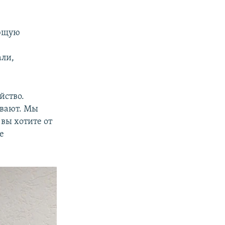
ающую
али,
йство.
ывают. Мы
 вы хотите от
е