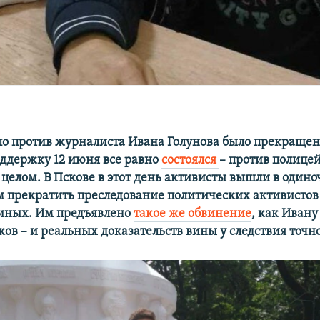
ло против журналиста Ивана Голунова было прекращен
оддержку 12 июня все равно
состоялся
– против полице
 целом. В Пскове в этот день активисты вышли в один
м прекратить преследование политических активистов
ных. Им предъявлено
такое же обвинение
, как Ивану
ов – и реальных доказательств вины у следствия точно