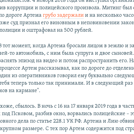
ионалистов. 4 ноября 2018 года он выступил организа
ив коррупции и полицейского произвола. Митинг был с
 по дороге Артема
грубо задержали
и на несколько часо
озже суд признал его виновным в неповиновении зак
полиции и оштрафовал на 500 рублей.
В тот момент, когда Артема бросали лицом в землю и з
чей-то автомобиль, с ним была супруга и двое сыновей
заснять эпизод на видео и потом распространить его. 
процессе Артем рассказывал, как по дороге до отделе
один из оперативников говорил ему буквально следующ
тебя теперь только так принимали. И в следующий раз 
мов на кармане".
оже, сбылось. В ночь с 16 на 17 января 2019 года в ча
од Псковом, разбив окно, ворвались полицейские – э
овного дела по статье 228.1 УК РФ. Артема и Лию обви
 крупном размере. С тех пор Артем содержится под стр