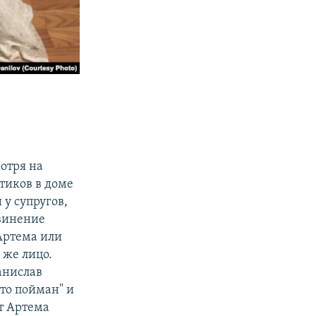
отря на
тиков в доме
у супругов,
бвинение
 Артема или
 же лицо.
анислав
то пойман" и
т Артема