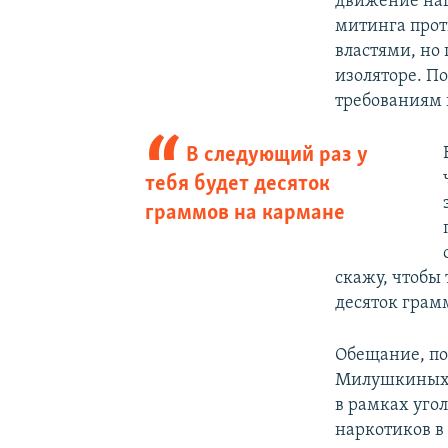
движение нац
митинга прот
властями, но
изоляторе. П
требованиям 
В следующий раз у
тебя будет десяток
граммов на кармане
скажу, чтобы 
десяток грам
Обещание, пох
Милушкиных п
в рамках угол
наркотиков в