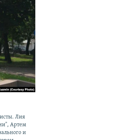
исты. Лия
ии", Артем
вального и