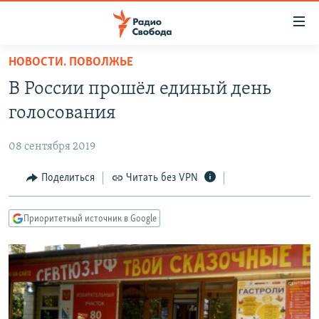
Ссылки
для
упрощенного
НОВОСТИ. ПОВОЛЖЬЕ
ПРОГРАММЫ
доступа
В России прошёл единый день
ПОДКАСТЫ
Вернуться
голосования
к
АВТОРСКИЕ ПРОЕКТЫ
основному
08 сентября 2019
ЦИТАТЫ СВОБОДЫ
содержанию
Вернутся
МНЕНИЯ
Поделиться
Читать без VPN
к
КУЛЬТУРА
главной
Приоритетный источник в Google
навигации
IDEL.РЕАЛИИ
Вернутся
КАВКАЗ.РЕАЛИИ
к
СЕВЕР.РЕАЛИИ
поиску
СИБИРЬ.РЕАЛИИ