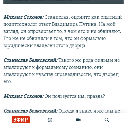
240p
Михаил Соколов:
Станислав, оцените как опытный
360p
политтехнолог ответ Владимира Путина. На мой
Auto
240p
360p
480p
480p
взгляд, он опровергает то, в чем его и не обвиняют.
720p
Его же не обвиняли в том, что он формально
720p
1080p
юридически владелец этого дворца.
1080p
Станислав Белковский:
Такого же рода фильмы не
апеллируют к формальному сознанию, они
апеллируют к чувству справедливости, что дворец
его.
Михаил Соколов:
Он пользуется им, правда?
Станислав Белковский:
Откуда я знаю, я же там не
был.
ЭФИР