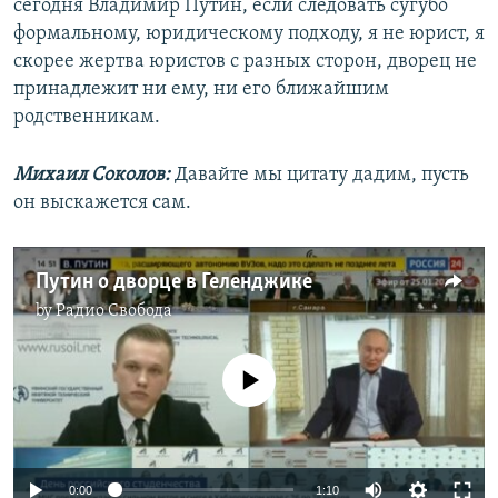
сегодня Владимир Путин, если следовать сугубо
формальному, юридическому подходу, я не юрист, я
скорее жертва юристов с разных сторон, дворец не
принадлежит ни ему, ни его ближайшим
родственникам.
Михаил Соколов:
Давайте мы цитату дадим, пусть
он выскажется сам.
Путин о дворце в Геленджике
by
Радио Свобода
No media source currently available
Auto
0:00
1:10