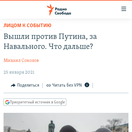
Ссылки
для
упрощенного
ЛИЦОМ К СОБЫТИЮ
ПРОГРАММЫ
доступа
Вышли против Путина, за
ПОДКАСТЫ
Вернуться
Навального. Что дальше?
к
АВТОРСКИЕ ПРОЕКТЫ
основному
Михаил Соколов
ЦИТАТЫ СВОБОДЫ
содержанию
Вернутся
25 января 2021
МНЕНИЯ
к
КУЛЬТУРА
Поделиться
Читать без VPN
главной
навигации
IDEL.РЕАЛИИ
Вернутся
Приоритетный источник в Google
КАВКАЗ.РЕАЛИИ
к
СЕВЕР.РЕАЛИИ
поиску
СИБИРЬ.РЕАЛИИ