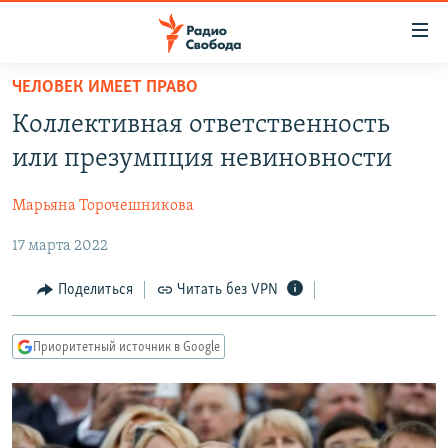
Ссылки
для
упрощенного
ЧЕЛОВЕК ИМЕЕТ ПРАВО
ПРОГРАММЫ
доступа
Коллективная ответственность
ПОДКАСТЫ
Вернуться
или презумпция невиновности
к
АВТОРСКИЕ ПРОЕКТЫ
основному
Марьяна Торочешникова
ЦИТАТЫ СВОБОДЫ
содержанию
Вернутся
17 марта 2022
МНЕНИЯ
к
КУЛЬТУРА
Поделиться
Читать без VPN
главной
навигации
IDEL.РЕАЛИИ
Вернутся
Приоритетный источник в Google
КАВКАЗ.РЕАЛИИ
к
СЕВЕР.РЕАЛИИ
поиску
СИБИРЬ.РЕАЛИИ