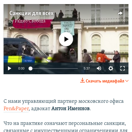
Санкции для всех
by
Радио Свобода
No media source currently available
Auto
0:00
5:37
240p
Скачать медиафайл
360p
Auto
240p
360p
480p
480p
С нами управляющий партнер московского офиса
Pen&Paper
, адвокат
Антон Именнов
.
720p
720p
1080p
1080p
Что на практике означают персональные санкции,
связанные с имущественными ограничениями для