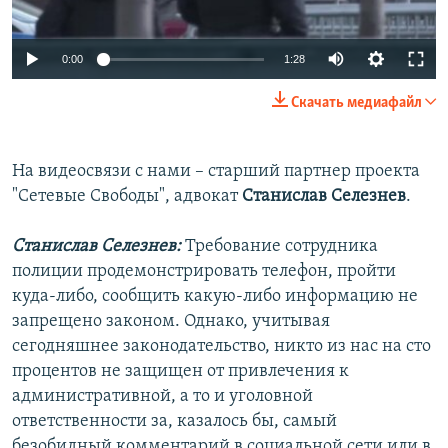
Auto
0:00
1:28
240p
Скачать медиафайл
360p
Auto
240p
360p
480p
480p
На видеосвязи с нами – старший партнер проекта
"Сетевые Свободы", адвокат
Станислав Селезнев
.
720p
720p
1080p
1080p
Станислав Селезнев:
Требование сотрудника
полиции продемонстрировать телефон, пройти
куда-либо, сообщить какую-либо информацию не
запрещено законом. Однако, учитывая
сегодняшнее законодательство, никто из нас на сто
процентов не защищен от привлечения к
административной, а то и уголовной
ответственности за, казалось бы, самый
безобидный комментарий в социальной сети или в