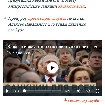
презумпция невиновности. Почему
антироссийские санкции
касаются всех
.
Прокурор
просит приговорить
политика
Алексея Навального к 13 годам лишения
свободы.
Коллективная ответственность или презумпция невиновности
by
Радио Свобода
No media source currently available
Auto
0:00
54:11
240p
Скачать медиафайл