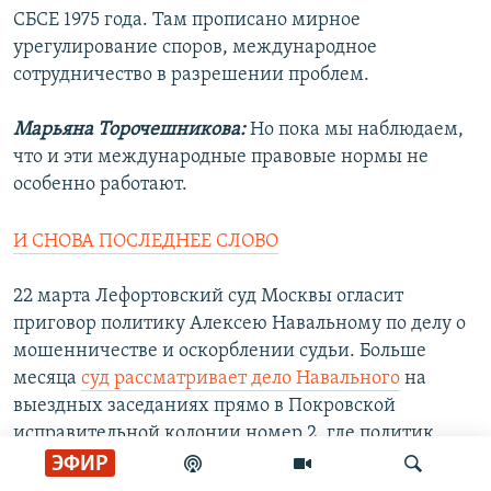
СБСЕ 1975 года. Там прописано мирное
урегулирование споров, международное
сотрудничество в разрешении проблем.
Марьяна Торочешникова:
Но пока мы наблюдаем,
что и эти международные правовые нормы не
особенно работают.
И СНОВА ПОСЛЕДНЕЕ СЛОВО
22 марта Лефортовский суд Москвы огласит
приговор политику Алексею Навальному по делу о
мошенничестве и оскорблении судьи. Больше
месяца
суд рассматривает дело Навального
на
выездных заседаниях прямо в Покровской
исправительной колонии номер 2, где политик
отбывает наказание после замены по требованию
ЭФИР
ФСИН условного срока по делу Yves Rocher на