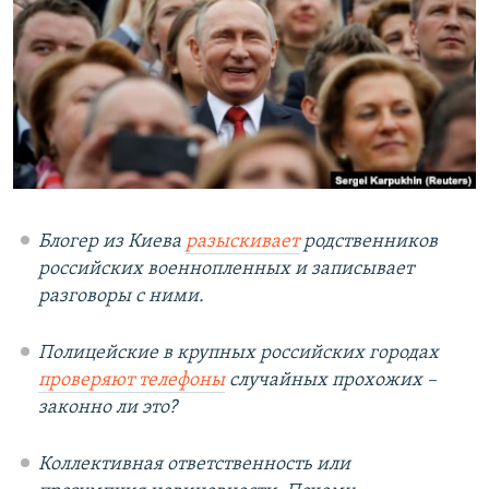
РАСПИСАНИЕ ВЕЩАНИЯ
ПОДПИШИТЕСЬ НА РАССЫЛКУ
СОЦИАЛЬНЫЕ СЕТИ
Блогер из Киева
разыскивает
родственников
Все сайты РСЕ/РС
российских военнопленных и записывает
разговоры с ними.
Полицейские в крупных российских городах
проверяют телефоны
случайных прохожих –
законно ли это?
Коллективная ответственность или