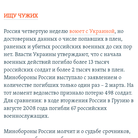
360p
Auto
240p
360p
480p
480p
ИЩУ ЧУЖИХ
720p
720p
1080p
Россия четвертую неделю
воюет с Украиной
, но
1080p
достоверных данных о числе попавших в плен,
раненых и убитых российских военных до сих пор
нет. Власти Украины утверждают, что с начала
военных действий погибло более 13 тысяч
российских солдат и более 2 тысяч взяты в плен.
Минобороны России выступало с заявлением о
количестве погибших только один раз – 2 марта. На
тот момент ведомство признало потерю 498 солдат.
Для сравнения: в ходе вторжения России в Грузию в
августе 2008 года погибли 67 российских
военнослужащих.
Минобороны России молчит и о судьбе срочников,