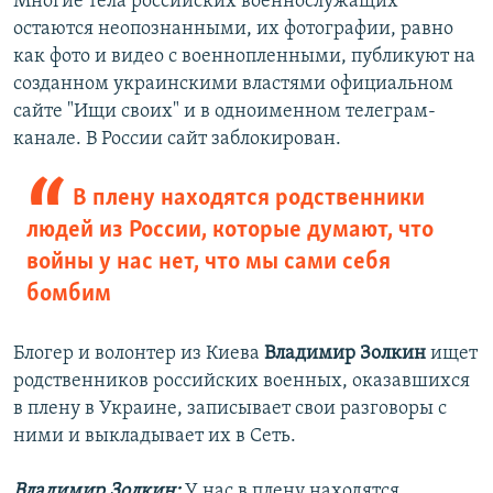
Многие тела российских военнослужащих
остаются неопознанными, их фотографии, равно
720p
720p
1080p
как фото и видео с военнопленными, публикуют на
1080p
созданном украинскими властями официальном
сайте "Ищи своих" и в одноименном телеграм-
канале. В России сайт заблокирован.
В плену находятся родственники
людей из России, которые думают, что
войны у нас нет, что мы сами себя
бомбим
Блогер и волонтер из Киева
Владимир Золкин
ищет
родственников российских военных, оказавшихся
в плену в Украине, записывает свои разговоры с
ними и выкладывает их в Сеть.
Владимир Золкин:
У нас в плену находятся