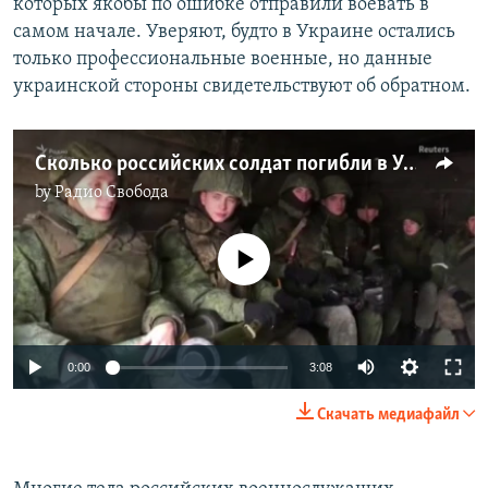
которых якобы по ошибке отправили воевать в
самом начале. Уверяют, будто в Украине остались
только профессиональные военные, но данные
украинской стороны свидетельствуют об обратном.
Сколько российских солдат погибли в Украине
by
Радио Свобода
No media source currently available
Auto
0:00
3:08
240p
Скачать медиафайл
360p
Auto
240p
360p
480p
480p