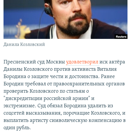
РАСПИСАНИЕ ВЕЩАНИЯ
ПОДПИШИТЕСЬ НА РАССЫЛКУ
СОЦИАЛЬНЫЕ СЕТИ
Данила Козловский
Пресненский суд Москвы
удовлетворил
иск актёра
Данилы Козловского против активиста Виталия
Все сайты РСЕ/РС
Бородина о защите чести и достоинства. Ранее
Бородин требовал от правоохранительных органов
проверить Козловского по статьям о
"дискредитации российской армии" и
экстремизме. Суд обязал Бородина удалить из
соцсетей высказывания, порочащие Козловского, и
выплатить артисту символическую компенсацию в
один рубль.