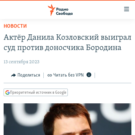
Ссылки
для
упрощенного
НОВОСТИ
ПРОГРАММЫ
доступа
Актёр Данила Козловский выиграл
ПОДКАСТЫ
Вернуться
суд против доносчика Бородина
к
АВТОРСКИЕ ПРОЕКТЫ
основному
13 сентября 2023
ЦИТАТЫ СВОБОДЫ
содержанию
Вернутся
МНЕНИЯ
Поделиться
Читать без VPN
к
КУЛЬТУРА
главной
Приоритетный источник в Google
навигации
IDEL.РЕАЛИИ
Вернутся
КАВКАЗ.РЕАЛИИ
к
СЕВЕР.РЕАЛИИ
поиску
СИБИРЬ.РЕАЛИИ