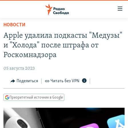
Ссылки
для
упрощенного
НОВОСТИ
ПРОГРАММЫ
доступа
Apple удалила подкасты "Медузы"
ПОДКАСТЫ
Вернуться
и "Холода" после штрафа от
к
АВТОРСКИЕ ПРОЕКТЫ
Роскомнадзора
основному
ЦИТАТЫ СВОБОДЫ
содержанию
05 августа 2023
Вернутся
МНЕНИЯ
к
Поделиться
Читать без VPN
КУЛЬТУРА
главной
навигации
IDEL.РЕАЛИИ
Приоритетный источник в Google
Вернутся
КАВКАЗ.РЕАЛИИ
к
СЕВЕР.РЕАЛИИ
поиску
СИБИРЬ.РЕАЛИИ