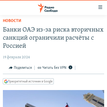
Ссылки
для
упрощенного
НОВОСТИ
ПРОГРАММЫ
доступа
Банки ОАЭ из-за риска вторичных
ПОДКАСТЫ
Вернуться
санкций ограничили расчёты с
к
АВТОРСКИЕ ПРОЕКТЫ
Россией
основному
ЦИТАТЫ СВОБОДЫ
содержанию
19 февраля 2024
Вернутся
МНЕНИЯ
к
Поделиться
Читать без VPN
КУЛЬТУРА
главной
навигации
IDEL.РЕАЛИИ
Приоритетный источник в Google
Вернутся
КАВКАЗ.РЕАЛИИ
к
СЕВЕР.РЕАЛИИ
поиску
СИБИРЬ.РЕАЛИИ