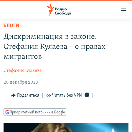
Ссылки
для
упрощенного
БЛОГИ
ПРОГРАММЫ
доступа
Дискриминация в законе.
ПОДКАСТЫ
Вернуться
Стефания Кулаева – о правах
к
АВТОРСКИЕ ПРОЕКТЫ
мигрантов
основному
ЦИТАТЫ СВОБОДЫ
содержанию
Стефания Кулаева
Вернутся
МНЕНИЯ
к
20 декабря 2023
КУЛЬТУРА
главной
навигации
IDEL.РЕАЛИИ
Поделиться
Читать без VPN
Вернутся
КАВКАЗ.РЕАЛИИ
к
Приоритетный источник в Google
СЕВЕР.РЕАЛИИ
поиску
СИБИРЬ.РЕАЛИИ