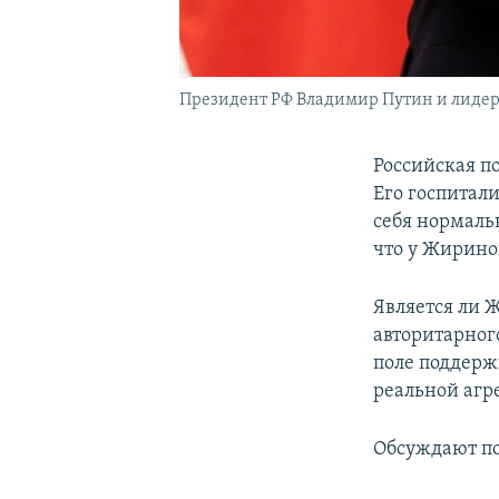
Президент РФ Владимир Путин и лидер
Российская п
Его госпитал
себя нормаль
что у Жирино
Является ли 
авторитарног
поле поддерж
реальной агр
Обсуждают п