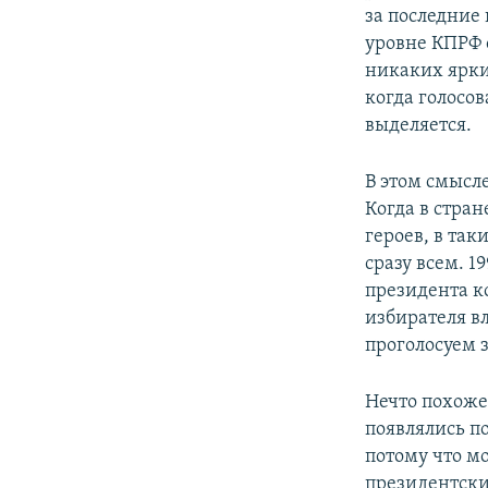
за последние 
уровне КПРФ о
никаких ярких
когда голосов
выделяется.
В этом смысл
Когда в стран
героев, в так
сразу всем. 1
президента к
избирателя в
проголосуем з
Нечто похожее
появлялись п
потому что м
президентских