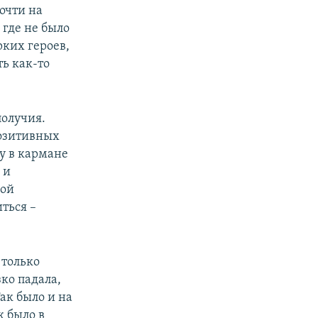
почти на
 где не было
рких героев,
ть как-то
получия.
позитивных
гу в кармане
 и
гой
ться –
 только
ко падала,
ак было и на
к было в