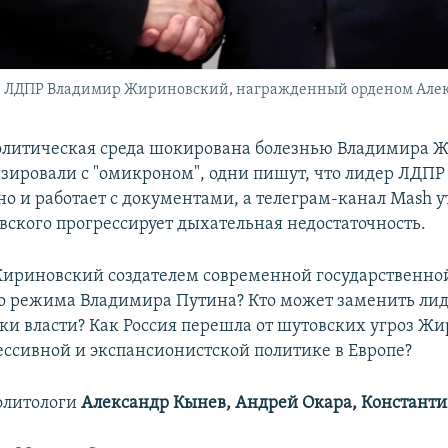
 ЛДПР Владимир Жириновский, награжденный орденом Алекса
олитическая среда шокирована болезнью Владимира Ж
изировали с "омикроном", одни пишут, что лидер ЛДПР 
но и работает с документами, а телеграм-канал Mash у
вского прогрессирует дыхательная недостаточность.
Жириновский создателем современной государственно
о режима Владимира Путина? Кто может заменить ли
ки власти? Как Россия перешла от шутовских угроз Жи
ессивной и экспансионистской политике в Европе?
олитологи
Александр Кынев, Андрей Окара, Константи