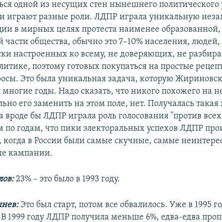
ься одной из несущих стен нынешнего политического 
и играют разные роли. ЛДПР играла уникальную не
ции в мирных целях протеста наименее образованной,
 части общества, обычно это 7–10% населения, людей,
ки настроенных ко всему, не доверяющих, не разби
литике, поэтому готовых покупаться на простые рецеп
осы. Это была уникальная задача, которую Жириновс
многие годы. Надо сказать, что никого похожего на не
ьно его заменить на этом поле, нет. Получалась такая
а вроде бы ЛДПР играла роль голосования "против всех
 по годам, что пики электоральных успехов ЛДПР пр
, когда в России были самые скучные, самые неинтер
ые кампании.
ов:
23% – это было в 1993 году.
нев:
Это был старт, потом все обвалилось. Уже в 1995 г
 В 1999 году ЛДПР получила меньше 6%, едва-едва проп