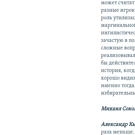
может считат
разные игрок
роль утилиза
маргинальной
нигилистичес
зачастую в по
сложные вопр
реализовывал 
бы действител
история, когд
хорошо видим
именно тогда
избирательн
Михаил Сокол
Александр Кы
раза меньше.