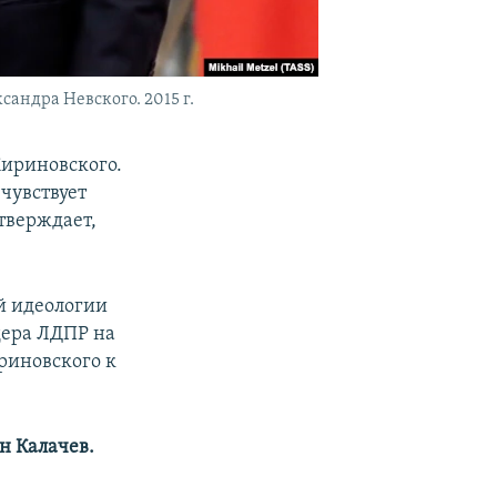
ндра Невского. 2015 г.
ириновского.
чувствует
тверждает,
й идеологии
дера ЛДПР на
риновского к
н Калачев.