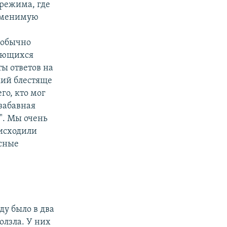
режима, где
заменимую
 обычно
рающихся
ты ответов на
кий блестяще
го, кто мог
 забавная
". Мы очень
оисходили
есные
оду было в два
олзла. У них