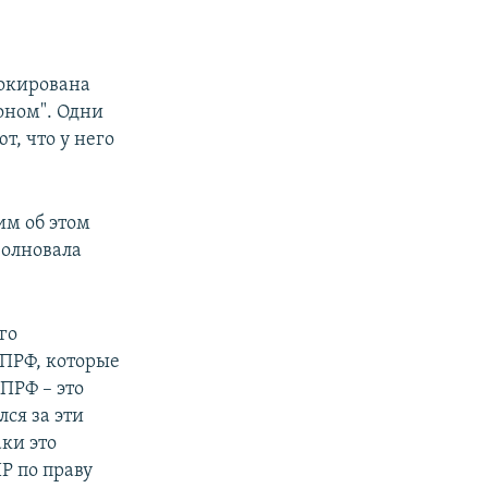
шокирована
оном". Одни
т, что у него
им об этом
волновала
го
КПРФ, которые
ПРФ – это
ся за эти
аки это
ПР по праву