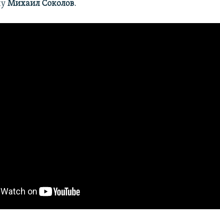
чу
Михаил Соколов
.