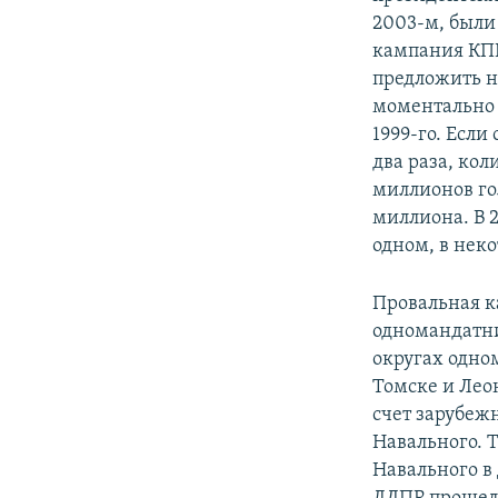
2003-м, были 
кампания КПР
предложить н
моментально 
1999-го. Если
два раза, кол
миллионов гол
миллиона. В 2
одном, в неко
Провальная к
одномандатни
округах одном
Томске и Лео
счет зарубежн
Навального. Т
Навального в 