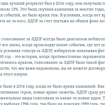
годы лучший результат был в 2016 году, они получили 
коло 13%. Это была скучная кампания за многие годы,
 событий, не было ярких тем. В условиях, когда нет я
ать не за кого, ЛДПР за счет эпатажа на общем фоне хо
е голосование за ЛДПР всегда было диагнозом неблаго
е все плохо, когда происходят некие события, где нет 
их условиях голосуя за ЛДПР, избиратель показывал фи
993 год – это история, когда противостояние парламента
ончилось крахом, голосование за ЛДПР было такой фи
ласти, что мы вами недовольны, вы не можете договори
а этого клоуна.
 было в 2016 году, когда не было ярких кампаний. Как
озитивные герои, новые яркие сюжеты, ЛДПР сразу рез
оментально люди голосовали за какие-то новые идеи. Т
 выборах 1996 года, так было на думских 1999 года, та