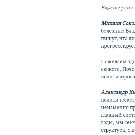
Видеоверсия
Михаил Сокол
болезнью Вла
пишут, что ли
прогрессируе
Пожелаем здо
сюжете. Поче
политизиров
Александр Кы
политическог
неизменно пре
главный сист
годы, мы сейч
структура, с 