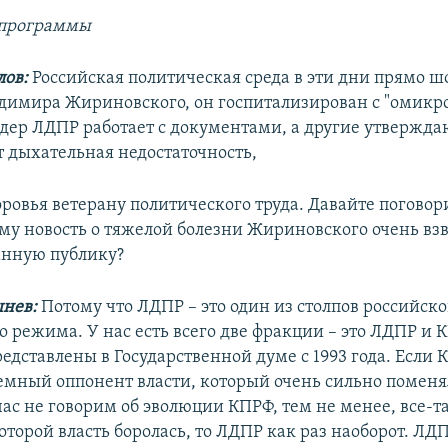
 программы
ов:
Российская политическая среда в эти дни прямо 
димира Жириновского, он госпитализирован с "омикр
дер ЛДПР работает с документами, а другие утверждаю
т дыхательная недостаточность,
ровья ветерану политического труда. Давайте поговор
му новость о тяжелой болезни Жириновского очень вз
анную публику?
нев:
Потому что ЛДПР – это один из столпов российско
о режима. У нас есть всего две фракции – это ЛДПР и 
дставлены в Государственной думе с 1993 года. Если К
емный оппонент власти, который очень сильно поменял
ас не говорим об эволюции КПРФ, тем не менее, все-т
которой власть боролась, то ЛДПР как раз наоборот. ЛД