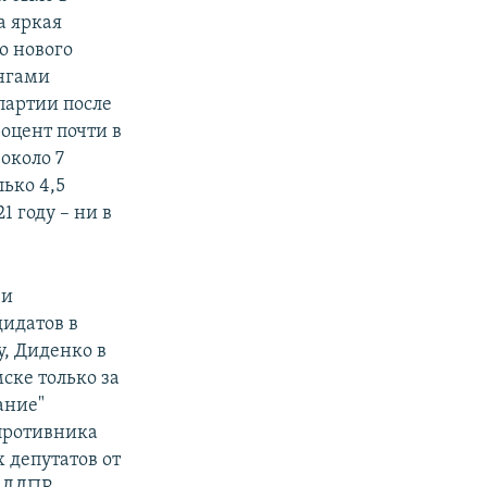
а яркая
о нового
унгами
партии после
роцент почти в
 около 7
лько 4,5
1 году – ни в
 и
дидатов в
у, Диденко в
ске только за
ание"
 противника
 депутатов от