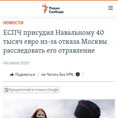
Ссылки
для
упрощенного
НОВОСТИ
ПРОГРАММЫ
доступа
ЕСПЧ присудил Навальному 40
ПОДКАСТЫ
Вернуться
тысяч евро из-за отказа Москвы
к
АВТОРСКИЕ ПРОЕКТЫ
расследовать его отравление
основному
ЦИТАТЫ СВОБОДЫ
содержанию
06 июня 2023
Вернутся
МНЕНИЯ
к
Поделиться
Читать без VPN
КУЛЬТУРА
главной
навигации
IDEL.РЕАЛИИ
Приоритетный источник в Google
Вернутся
КАВКАЗ.РЕАЛИИ
к
СЕВЕР.РЕАЛИИ
поиску
СИБИРЬ.РЕАЛИИ