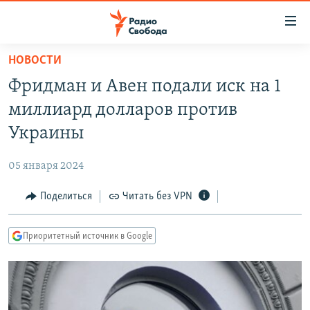
Ссылки
для
упрощенного
НОВОСТИ
ПРОГРАММЫ
доступа
Фридман и Авен подали иск на 1
ПОДКАСТЫ
Вернуться
миллиард долларов против
к
АВТОРСКИЕ ПРОЕКТЫ
Украины
основному
ЦИТАТЫ СВОБОДЫ
содержанию
05 января 2024
Вернутся
МНЕНИЯ
к
Поделиться
Читать без VPN
КУЛЬТУРА
главной
навигации
IDEL.РЕАЛИИ
Приоритетный источник в Google
Вернутся
КАВКАЗ.РЕАЛИИ
к
СЕВЕР.РЕАЛИИ
поиску
СИБИРЬ.РЕАЛИИ