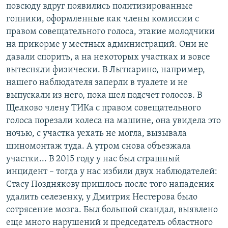
повсюду вдруг появились политизированные
гопники, оформленные как члены комиссии с
правом совещательного голоса, этакие молодчики
на прикорме у местных администраций. Они не
давали спорить, а на некоторых участках и вовсе
вытесняли физически. В Лыткарино, например,
нашего наблюдателя заперли в туалете и не
выпускали из него, пока шел подсчет голосов. В
Щелково члену ТИКа с правом совещательного
голоса порезали колеса на машине, она увидела это
ночью, с участка уехать не могла, вызывала
шиномонтаж туда. А утром снова объезжала
участки... В 2015 году у нас был страшный
инцидент – тогда у нас избили двух наблюдателей:
Стасу Позднякову пришлось после того нападения
удалить селезенку, у Дмитрия Нестерова было
сотрясение мозга. Был большой скандал, выявлено
еще много нарушений и председатель областного