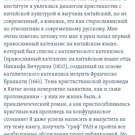
институте я увлеклась диалогом христианства с
китайской культурой и выучила китайский, но не
современный, а вэньянь, это как старославянский
по отношению к современному русскому. Мне
очень повезло, потому что мне в руки попал первый
православный катехизис на китайском языке,
который был списан с католического катехизиса
(православный катехизис на китайском языке отца
Иакинфа Бичурина (1810), созданный на основе
католического катехизиса иезуита Франческо
Бранкати (1661). Тема христистианской проповеди
в Китае меня невероятно захватила, как и сами
проповедники – у них не жизнь была, а
приключенческий роман, а как приспосабливалась
христианская проповедь на конфуцианское
сознание! Я даже успела написать и выпустить на
эту тему книгу, получить "гриф" РАН и пройти все
необходимые обсуждения перед публикацией. Но