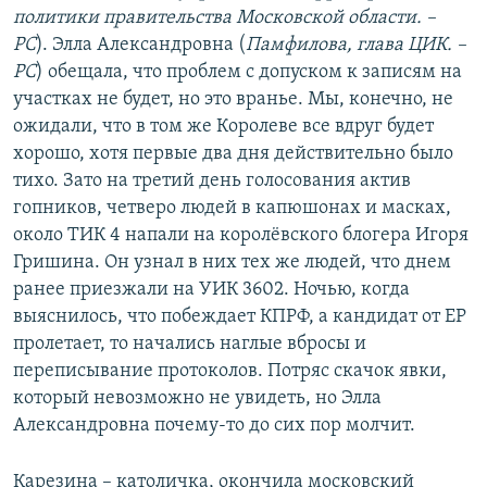
политики правительства Московской области. –
РС
). Элла Александровна (
Памфилова, глава ЦИК. –
РС
) обещала, что проблем с допуском к записям на
участках не будет, но это вранье. Мы, конечно, не
ожидали, что в том же Королеве все вдруг будет
хорошо, хотя первые два дня действительно было
тихо. Зато на третий день голосования актив
гопников, четверо людей в капюшонах и масках,
около ТИК 4 напали на королёвского блогера Игоря
Гришина. Он узнал в них тех же людей, что днем
ранее приезжали на УИК 3602. Ночью, когда
выяснилось, что побеждает КПРФ, а кандидат от ЕР
пролетает, то начались наглые вбросы и
переписывание протоколов. Потряс скачок явки,
который невозможно не увидеть, но Элла
Александровна почему-то до сих пор молчит.
Карезина – католичка, окончила московский