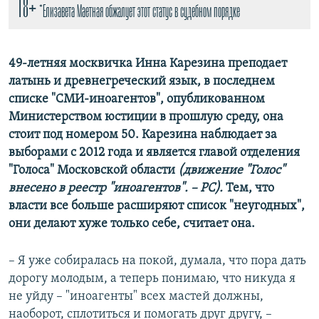
18+
*Елизавета Маетная обжалует этот статус в судебном порядке
49-летняя москвичка Инна Карезина преподает
латынь и древнегреческий язык, в последнем
списке "СМИ-иноагентов", опубликованном
Министерством юстиции в прошлую среду, она
стоит под номером 50. Карезина наблюдает за
выборами с 2012 года и является главой отделения
"Голоса" Московской области
(движение "Голос"
внесено в реестр "иноагентов". – РС).
Тем, что
власти все больше расширяют список "неугодных",
они делают хуже только себе, считает она.
– Я уже собиралась на покой, думала, что пора дать
дорогу молодым, а теперь понимаю, что никуда я
не уйду – "иноагенты" всех мастей должны,
наоборот, сплотиться и помогать друг другу, –