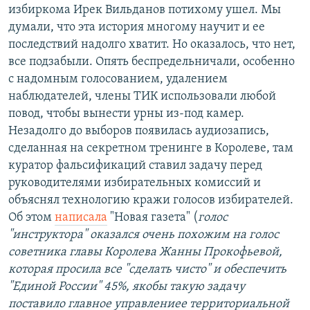
избиркома Ирек Вильданов потихому ушел. Мы
думали, что эта история многому научит и ее
последствий надолго хватит. Но оказалось, что нет,
все подзабыли. Опять беспредельничали, особенно
с надомным голосованием, удалением
наблюдателей, члены ТИК использовали любой
повод, чтобы вынести урны из-под камер.
Незадолго до выборов появилась аудиозапись,
сделанная на секретном тренинге в Королеве, там
куратор фальсификаций ставил задачу перед
руководителями избирательных комиссий и
объяснял технологию кражи голосов избирателей.
Об этом
написала
"Новая газета" (
голос
"инструктора" оказался очень похожим на голос
советника главы Королева Жанны Прокофьевой,
которая просила все "сделать чисто" и обеспечить
"Единой России" 45%, якобы такую задачу
поставило главное управлениее территориальной