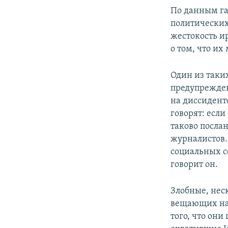
По данным га
политических
жестокость и
о том, что их
Один из таки
предупрежден
на диссиденто
говорят: если
таково послан
журналистов.
социальных с
говорит он.
Злобные, нес
вещающих на 
того, что он