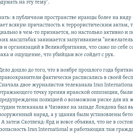
одумать на эту тему".
нать: в публичном пространстве иранцы более на виду 
ает всякую причастность к террористическим актам, т
иально в чем-то признается, но настолько активно и п
ких масштабах занимается запугиванием "нежелател
 и организаций в Великобритании, что само по себе с
аха и ощущение, что убийцам все сойдет с рук.
Дело дошло до того, что в ноябре прошлого года британ
правоохранители фактически расписались в своей бес
Сначала двое журналистов телеканала Iran Internationa
отражающего точку зрения иранской оппозиции, были
предупреждены полицией о возможном риске для их ж
студии телеканала в Чизвике на западе Лондона был в
вооруженный наряд, а у здания были установлены бет
А затем Скотленд-Ярд и вовсе объявил, что не в состо
зопасность Iran International и работающих там гражд