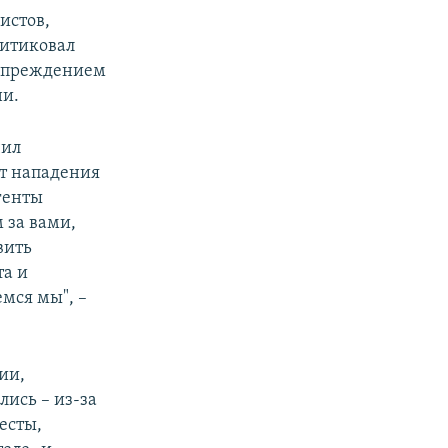
истов,
ритиковал
дупреждением
ни.
чил
ет нападения
генты
м за вами,
вить
та и
мся мы", –
ии,
лись – из-за
есты,