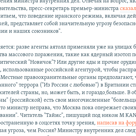
ения министра внутренних дел. Отвечая на вопрос, явл
ительства, пресс-секретарь премьер-министра
сказа
считаем, что поведение иранского режима, включая де
жей, представляет собой значительную угрозу безопасн
ии и наших союзников".
ляется: разве агенты аятолл применяли уже на улицах
ства массового поражения, такие как ядерный изотоп 
итический "Новичок"? Или другие яды и прочие орудия
я, использованные российской агентурой, чтобы распра
Местные правоохранительные органы предполагают, 
нного" террора ("Из России с любовью") в Британии ст
ителей страны, но, может быть, и гораздо
больше. В о
оны" (российской) есть свои многочисленные "болельщ
то министр неправа, что Москва пока опережает свои
овании". Читатель "Таймс", пишущий под ником M KAN
остраненную в соцсетях точку зрения,
написав на фор
ая угроза, чем Россия? Министру внутренних дел след