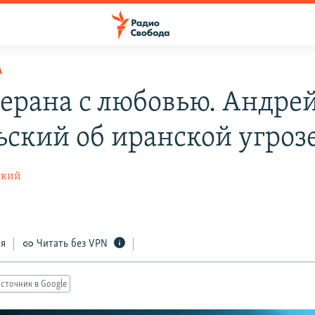
А
герана с любовью. Андре
ьский об иранской угроз
ский
ся
Читать без VPN
сточник в Google