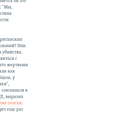
яется ли это
л
: "Мы,
йствия
ости
 британских
полоний? Или
 убийства,
виться с
что жертвами
али как
бщем, у
ики",
х союзников в
JI, выразил
уме газеты
:
ует еще раз