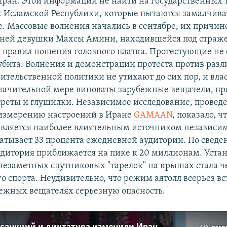
ран. Этой информации не найти на государственных т
 Исламской Республики, которые пытаются замалчива
. Массовые волнения начались в сентябре, их причин
тней девушки Махсы Амини, находившейся под страж
 правил ношения головного платка. Протестующие не
 убита. Волнения и демонстрации протеста против раз
ительственной политики не утихают до сих пор, и вла
 значительной мере виноваты зарубежные вещатели, 
апреты и глушилки. Независимое исследование, провед
 измерению настроений в Иране
GAMAAN
, показало, чт
l является наиболее влиятельным источником независи
ватывает 33 процента ежедневной аудитории. По сведе
аудитория приближается на пике к 20 миллионам. Уста
 незаметных спутниковых "тарелок" на крышах стала ч
о спорта. Неудивительно, что режим аятолл всерьез в
бежных вещателях серьезную опасность.