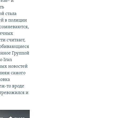
еле- и
ть
ой стала
ей в полиции
 сомневаются,
личных
сти считают,
пробивающиеся
енное Группой
о Iran
мых новостей
ниям самого
новка
ем-то вроде
стревожился и