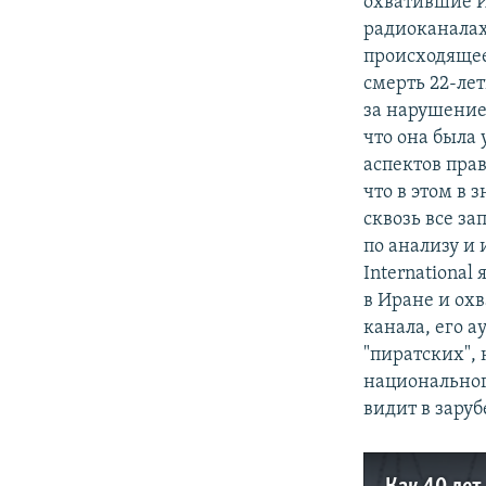
охватившие И
радиоканалах
происходящее
смерть 22-ле
за нарушение
что она была
аспектов прав
что в этом в
сквозь все з
по анализу и
Internationa
в Иране и ох
канала, его 
"пиратских",
национальног
видит в зару