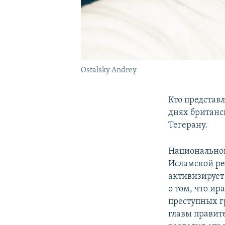
Ostalsky Andrey
Кто представл
днях британс
Тегерану.
Национальной
Исламской ре
активизирует
о том, что и
преступных г
главы правит