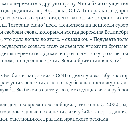
вано переехать в другую страну. Что и было осуществл
о года редакция перебралась в США. Генеральный дире
 с горечью говорил тогда, что закрытие лондонских с
оны Тегерана стало "посягательством на ценности суве
 и свободы слова, которыми всегда дорожила Великобри
, что дело дошло до этого, – сказал он. – Подумать толь
осударство создало столь серьезную угрозу на британс
дены переехать… Давайте проясним: это угроза не тол
анала, но и для населения Великобритании в целом".
дь Би-би-си направила в ООН отдельную жалобу, в кото
"растущих опасениях по поводу безопасности журнали
ужбы Би-би-си в свете угроз, исходящих из-за рубежа
олиция тем временем сообщила, что с начала 2022 год
заговоров с целью похищения или убийства граждан и
ии, считающихся врагами иранского режима.