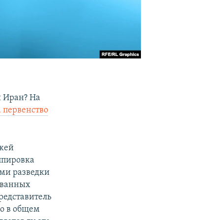
и Иран? На
а первенство
ажей
ппировка
ями разведки
ованных
редставитель
но в общем