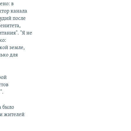
ено: в
ктор канала
тудий после
ренитета,
тания". "Я не
ко:
кой земле,
ько для
рой
стов
".
а было
ли жителей