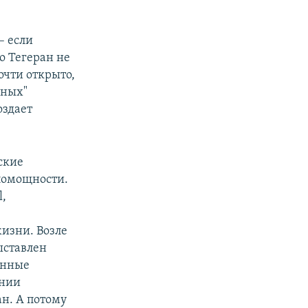
– если
о Тегеран не
очти открыто,
ьных"
оздает
ские
помощности.
l,
изни. Возле
ыставлен
онные
янии
ан. А потому