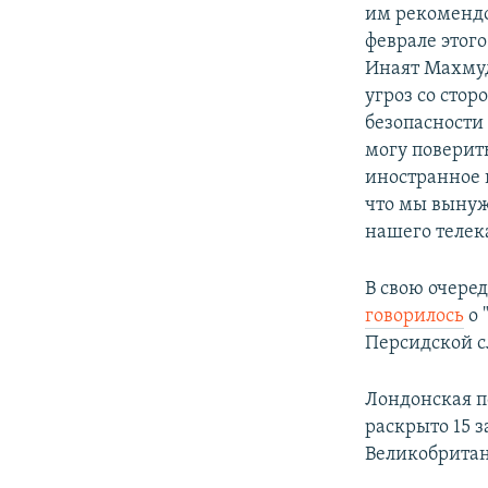
им рекомендо
феврале этог
Инаят Махмуд
угроз со стор
безопасности
могу поверить
иностранное г
что мы вынуж
нашего телек
В свою очере
говорилось
о 
Персидской сл
Лондонская п
раскрыто 15 
Великобритан