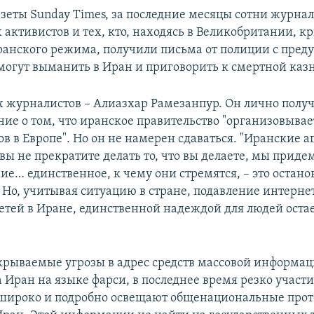
зеты Sunday Times, за последние месяцы сотни журнал
 активистов и тех, кто, находясь в Великобритании, к
ранского режима, получили письма от полиции с пре
 могут выманить в Иран и приговорить к смертной каз
х журналистов – Алиазхар Рамезанпур. Он лично полу
ие о том, что иранское правительство "организовыва
в в Европе". Но он не намерен сдаваться. "Иранские а
 вы не прекратите делать то, что вы делаете, мы приде
ие… единственное, к чему они стремятся, – это остано
 Но, учитывая ситуацию в стране, подавление интерне
етей в Иране, единственной надеждой для людей остае
крываемые угрозы в адрес средств массовой информац
Иран на языке фарси, в последнее время резко участи
и широко и подробно освещают общенациональные прот