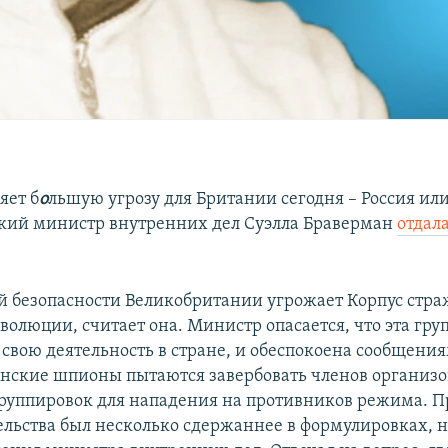
яет б
о
льшую угрозу для Британии сегодня – Россия ил
кий министр внутренних дел Суэлла Браверман
отдал
 безопасности Великобритании угрожает Корпус стр
волюции, считает она. Министр опасается, что эта гру
 свою деятельность в стране, и обеспокоена сообщени
ранские шпионы пытаются завербовать членов организ
руппировок для нападения на противников режима. П
ельства был несколько сдержаннее в формулировках, 