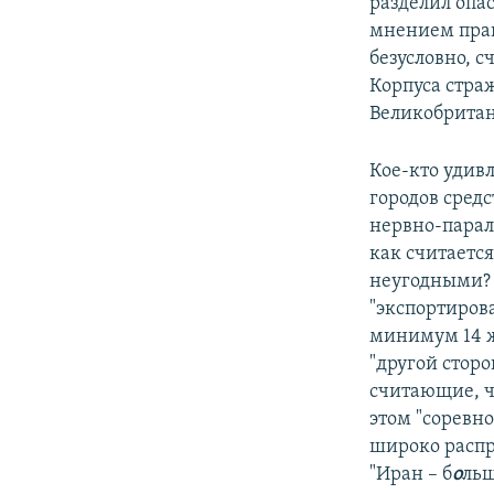
разделил опас
мнением прав
безусловно, 
Корпуса стра
Великобритан
Кое-кто удив
городов сред
нервно-парал
как считаетс
неугодными? 
"экспортирова
минимум 14 ж
"другой стор
считающие, ч
этом "соревн
широко распр
"Иран – б
о
льш