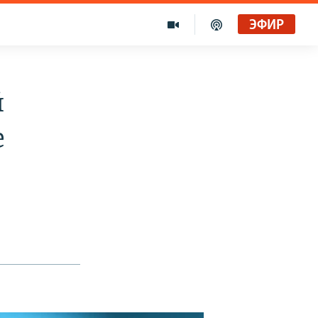
ЭФИР
й
е