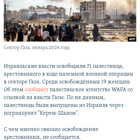
РАСПИСАНИЕ ВЕЩАНИЯ
ПОДПИШИТЕСЬ НА РАССЫЛКУ
СОЦИАЛЬНЫЕ СЕТИ
Сектор Газа, январь 2024 года
Израильские власти освободили 71 палестинца,
арестованного в ходе наземной военной операции
Все сайты РСЕ/РС
в секторе Газа. Среди освобождённых 19 женщин.
Об этом
сообщает
палестинское агентство WAFA со
ссылкой на власти Газы. По их данным,
палестинцы были выпущены из Израиля через
погранпункт "Керем-Шалом".
С чем именно связано освобождение
арестованных, не сообщается.