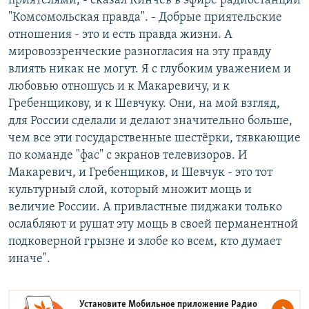
приятелями, - сказал Кинчев в эфире радиостанции
"Комсомольская правда". - Добрые приятельские
отношения - это и есть правда жизни. А
мировоззренческие разногласия на эту правду
влиять никак не могут. Я с глубоким уважением и
любовью отношусь и к Макаревичу, и к
Гребенщикову, и к Шевчуку. Они, на мой взгляд,
для России сделали и делают значительно больше,
чем все эти государственные шестёрки, тявкающие
по команде "фас" с экранов телевизоров. И
Макаревич, и Гребенщиков, и Шевчук - это тот
культурный слой, который множит мощь и
величие России. А привластные пиджаки только
ослабляют и рушат эту мощь в своей перманентной
подковерной грызне и злобе ко всем, кто думает
иначе".
Установите Мобильное приложение
Радио