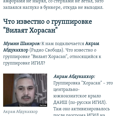
амфорами не нырял, со стерхами не летал, зато
запаялся наглухо в бункере, откуда не выходил.
Что известно о группировке
"Вилаят Хорасан"
Мумин Шакиров:
К нам подключается
Акрам
Абдукаххор
(Радио Свобода). Что известно о
группировке "Вилаят Хорасан", относящийся к
группировке ИГИЛ?
Акрам Абдукаххор:
Группировка "Хорасан" – это
центрально-
южноазиатское крыло
ДАИШ (по-русски ИГИЛ).
Там оно активизировалось
Акрам Абдукаххор
после разгрома ИГИЛ на