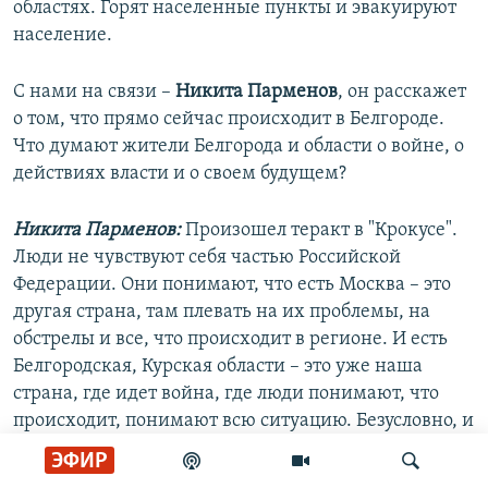
областях. Горят населенные пункты и эвакуируют
население.
С нами на связи –
Никита Парменов
, он расскажет
о том, что прямо сейчас происходит в Белгороде.
Что думают жители Белгорода и области о войне, о
действиях власти и о своем будущем?
Никита Парменов:
Произошел теракт в "Крокусе".
Люди не чувствуют себя частью Российской
Федерации. Они понимают, что есть Москва – это
другая страна, там плевать на их проблемы, на
обстрелы и все, что происходит в регионе. И есть
Белгородская, Курская области – это уже наша
страна, где идет война, где люди понимают, что
происходит, понимают всю ситуацию. Безусловно, и
то, и то – трагедия. Люди начинают так относиться
ЭФИР
из-за ненависти к федеральному центру и полной