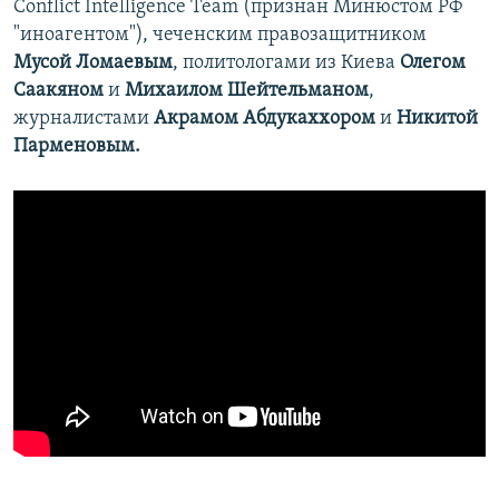
Conflict Intelligence Team (признан Минюстом РФ
"иноагентом"), чеченским правозащитником
Мусой Ломаевым
, политологами из Киева
Олегом
Саакяном
и
Михаилом Шейтельманом
,
журналистами
Акрамом Абдукаххором
и
Никитой
Парменовым
.