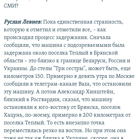
СМИ?
Руслан Левиев:
Пока единственная странность,
которую я отметил и отметили все, – как
происходил процесс задержания. Сначала
сообщили, что машина с подозреваемыми была
задержана около поселка Теплый в Брянской
области – это близко к границе Беларуси, России и
Украины. До стелы "Три сестры", может быть, еще
километров 150. Примерно в девять утра по Москве
сообщили в телеграм-канале Baza, что остановили
эту машину. А потом Александр Хинштейн,
близкий к Росгвардии, сказал, что машину
остановили к юго-востоку от Брянска, поселок
Хацунь, по-моему, примерно в 200 километрах от
поселка Теплый. То есть внезапно точка
переместилась резко на восток. Но при этом она
тоже не так уж близка к Украине, скорее, она в