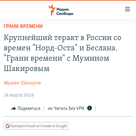
Ссылки
для
упрощенного
ГРАНИ ВРЕМЕНИ
ПРОГРАММЫ
доступа
Крупнейший теракт в России со
ПОДКАСТЫ
Вернуться
времен "Норд-Оста" и Беслана.
к
АВТОРСКИЕ ПРОЕКТЫ
"Грани времени" с Мумином
основному
ЦИТАТЫ СВОБОДЫ
содержанию
Шакировым
Вернутся
МНЕНИЯ
к
Мумин Шакиров
КУЛЬТУРА
главной
24 марта 2024
навигации
IDEL.РЕАЛИИ
Вернутся
КАВКАЗ.РЕАЛИИ
Поделиться
Читать без VPN
к
СЕВЕР.РЕАЛИИ
поиску
Приоритетный источник в Google
СИБИРЬ.РЕАЛИИ