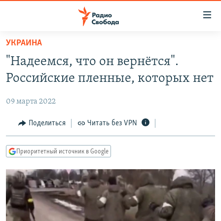
Ссылки
для
упрощенного
УКРАИНА
ПРОГРАММЫ
доступа
"Надеемся, что он вернётся".
ПОДКАСТЫ
Вернуться
Российские пленные, которых нет
к
АВТОРСКИЕ ПРОЕКТЫ
основному
09 марта 2022
ЦИТАТЫ СВОБОДЫ
содержанию
Вернутся
МНЕНИЯ
Поделиться
Читать без VPN
к
КУЛЬТУРА
главной
Приоритетный источник в Google
навигации
IDEL.РЕАЛИИ
Вернутся
КАВКАЗ.РЕАЛИИ
к
СЕВЕР.РЕАЛИИ
поиску
СИБИРЬ.РЕАЛИИ