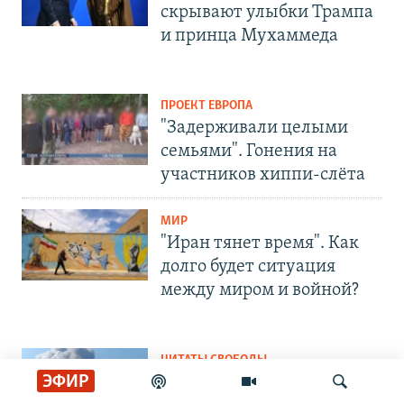
скрывают улыбки Трампа
и принца Мухаммеда
ПРОЕКТ ЕВРОПА
"Задерживали целыми
семьями". Гонения на
участников хиппи-слёта
МИР
"Иран тянет время". Как
долго будет ситуация
между миром и войной?
ЦИТАТЫ СВОБОДЫ
ЭФИР
"Может ударить, как