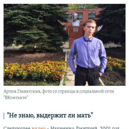
Артем Главатских, фото со странцы в социальной сети
"ВКонтакте"
"Не знаю, выдержит ли мать"
Следующее
видео
– Науменко Дмитрий, 2001 год