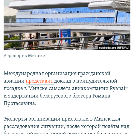
РАСПИСАНИЕ ВЕЩАНИЯ
ПОДПИШИТЕСЬ НА РАССЫЛКУ
СОЦИАЛЬНЫЕ СЕТИ
Аэропорт в Минске
Все сайты РСЕ/РС
Международная организация гражданской
авиации
представит
доклад о принудительной
посадке в Минске самолёта авиакомпании Ryanair
и задержании белорусского блогера Романа
Протасевича.
Эксперты организации приезжали в Минск для
расследования ситуации, после которой полёты над