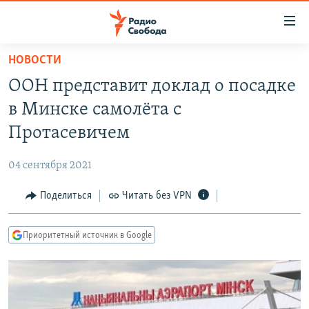
Ссылки
для
упрощенного
НОВОСТИ
ПРОГРАММЫ
доступа
ООН представит доклад о посадке
ПОДКАСТЫ
Вернуться
в Минске самолёта с
к
АВТОРСКИЕ ПРОЕКТЫ
Протасевичем
основному
ЦИТАТЫ СВОБОДЫ
содержанию
04 сентября 2021
Вернутся
МНЕНИЯ
к
Поделиться
Читать без VPN
КУЛЬТУРА
главной
навигации
IDEL.РЕАЛИИ
Приоритетный источник в Google
Вернутся
КАВКАЗ.РЕАЛИИ
к
СЕВЕР.РЕАЛИИ
поиску
СИБИРЬ.РЕАЛИИ