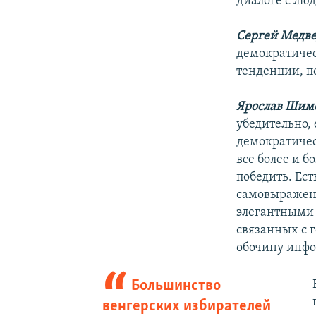
диалоге с лю
Сергей Медве
демократичес
тенденции, п
Ярослав Шим
убедительно, 
демократичес
все более и б
победить. Ест
самовыражени
элегантными 
связанных с 
обочину инфо
Большинство
венгерских избирателей