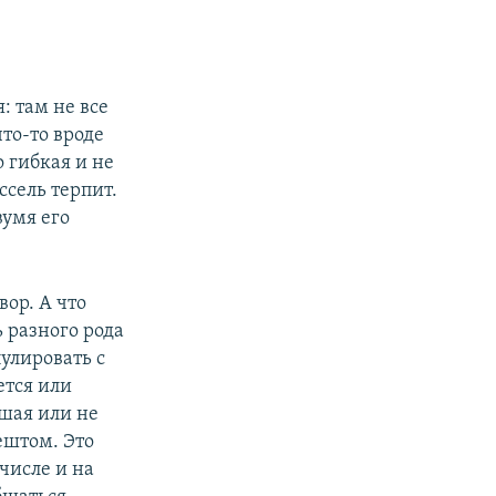
я: там не все
что-то вроде
 гибкая и не
ссель терпит.
вумя его
вор. А что
 разного рода
улировать с
ется или
ышая или не
ештом. Это
числе и на