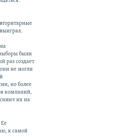
бщаться.
авторитарные
 выиграл.
ьма
и выборы были
й раз создает
 они не могли
ой
ии, но более
ов компаний,
есняют их на
 Ее
аю, к самой