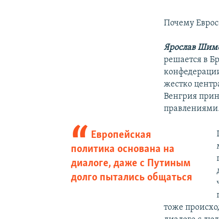
Почему Еврос
Ярослав Шим
решается в Бр
конфедерации
жестко центра
Венгрия приня
правлениями
Европейская
политика основана на
диалоге, даже с Путиным
долго пытались общаться
тоже происход