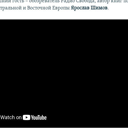
ий гость – обозреватель Радио Свобода, автор книг п
тральной и Восточной Европы
Ярослав Шимов
.