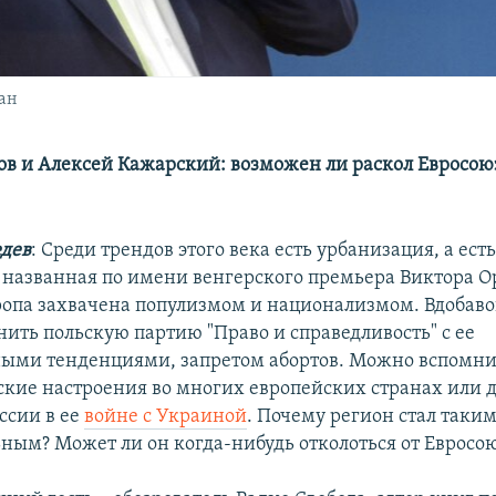
ан
в и Алексей Кажарский: возможен ли раскол Евросою
дев
: Среди трендов этого века есть урбанизация, а ест
 названная по имени венгерского премьера Виктора О
ропа захвачена популизмом и национализмом. Вдобаво
ить польскую партию "Право и справедливость" с ее
ыми тенденциями, запретом абортов. Можно вспомни
кие настроения во многих европейских странах или 
ссии в ее
войне с Украиной
. Почему регион стал таки
ным? Может ли он когда-нибудь отколоться от Евросо