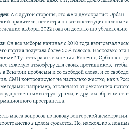
дьми неприятными: даже с Путиным долго пытались о
дев
: А с другой стороны, это же и демократия: Орбан –
кий правитель, несмотря на все институциональные 
оследние выборы 2022 года он достаточно убедительно
ов
: Он все выборы начиная с 2010 года выигрывал вес
его партия получала более 50% голосов. Насколько эт
кими? Тут есть разные мнения. Конечно, Орбан кажды
олее тяжелую атмосферу для своих противников, чтобы
ь в Венгрии проблемы и со свободой слова, и со свобод
я. СМИ контролируют не настолько жестко, как в Росс
методами: например, отключают от рекламных поток
государственными структурами, и другим образом отт
рмационного пространства.
Есть масса вопросов по поводу венгерской демократии.
пространство в целом сужается. Но, насколько я поним