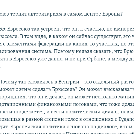
оюз терпит авторитаризм в самом центре Европы?
ов
: Евросоюз так устроен, что он, к счастью, не импери
юсселе. В том виде, в каком он сейчас существует, это 
 с элементами федерации на каких-то участках, но это
лизованная система. Поэтому нельзя сказать, что Брю
та в Евросоюз уже давно, и не при Орбане, а между д
.
Почему так сложилось в Венгрии – это отдельный разго
может с этим сделать Брюссель? Он может высказывать
порицания, что он и делает, он может несколько манип
дотационными финансовыми потоками, что тоже дела
частично делается, и вести политический диалог, пов
повышая в разной степени голос в отношениях с Будап
ит. Европейская политика основана на диалоге, в том 