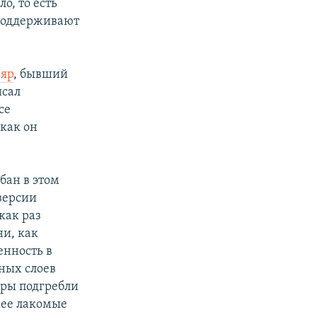
о, то есть
 поддерживают
ьяр
, бывший
исал
се
 как он
бан в этом
 версии
как раз
ни, как
енность в
вных слоев
уры подгребли
нее лакомые