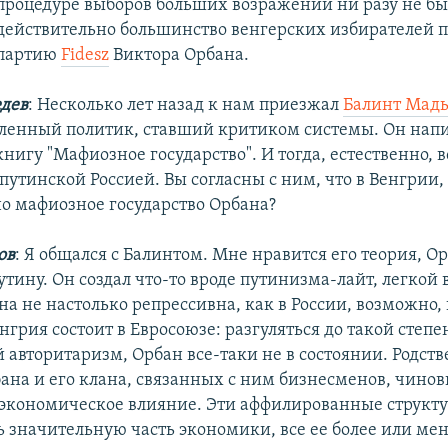
процедуре выборов больших возражений ни разу не был
действительно большинство венгерских избирателей
партию
Fidesz
Виктора Орбана.
дев
: Несколько лет назад к нам приезжал
Балинт Мад
ленный политик, ставший критиком системы. Он нап
игу "Мафиозное государство". И тогда, естественно, в
путинской Россией. Вы согласны с ним, что в Венгрии,
но мафиозное государство Орбана?
ов
: Я общался с Балинтом. Мне нравится его теория, Ор
тину. Он создал что-то вроде путинизма-лайт, легкой
а не настолько репрессивна, как в России, возможно, 
нгрия состоит в Евросоюзе: разгуляться до такой степе
 авторитаризм, Орбан все-таки не в состоянии. Родств
бана и его клана, связанных с ним бизнесменов, чино
 экономическое влияние. Эти аффилированные структ
нь значительную часть экономики, все ее более или ме