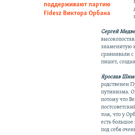
поддерживают партию
Fidesz Виктора Орбана
Сергей Медве
высокопостав
знаменитую кн
сравнивали с 
пишет, созда
Ярослав Шим
родственен Пу
путинизма. Он
потому что Ве
постсоветский
том, что у Ор
есть большое
под себя оче