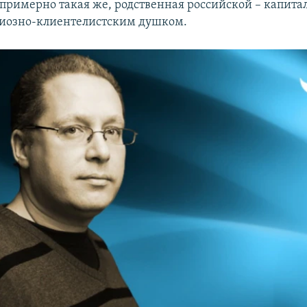
 примерно такая же, родственная российской – капита
иозно-клиентелистским душком.