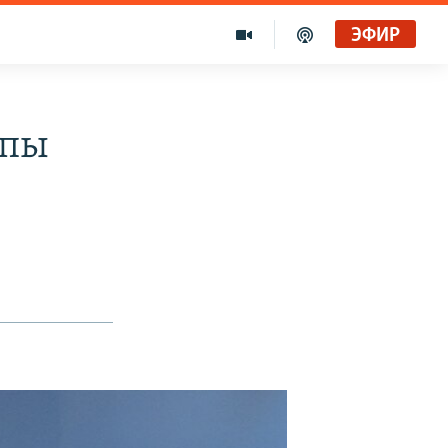
ЭФИР
опы