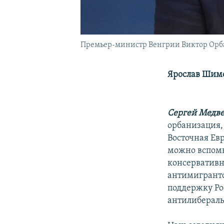
Премьер-министр Венгрии Виктор Орб
Ярослав Шимо
Сергей Медве
орбанизация,
Восточная Ев
можно вспомн
консервативн
антимигрантс
поддержку Ро
антилибераль