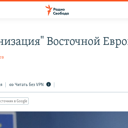
низация" Восточной Евр
ев
ся
Читать без VPN
сточник в Google