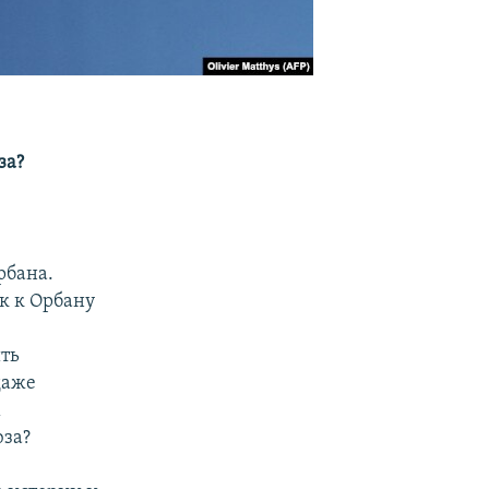
за?
ь
рбана.
к к Орбану
ть
даже
м
юза?