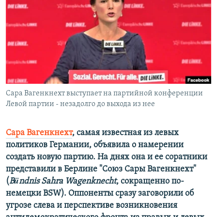
РАСПИСАНИЕ ВЕЩАНИЯ
ПОДПИШИТЕСЬ НА РАССЫЛКУ
СОЦИАЛЬНЫЕ СЕТИ
Сара Вагенкнехт выступает на партийной конференции
Левой партии - незадолго до выхода из нее
Все сайты РСЕ/РС
Сара Вагенкнехт
, самая известная из левых
политиков Германии, объявила о намерении
создать новую партию. На днях она и ее соратники
представили в Берлине
"
Союз Сары Вагенкнехт
"
(
B
ü
ndnis
Sahra
Wagenknecht
, сокращенно по-
немецки
BSW
). Оппоненты сразу заговорили об
угрозе слева и перспективе возникновения