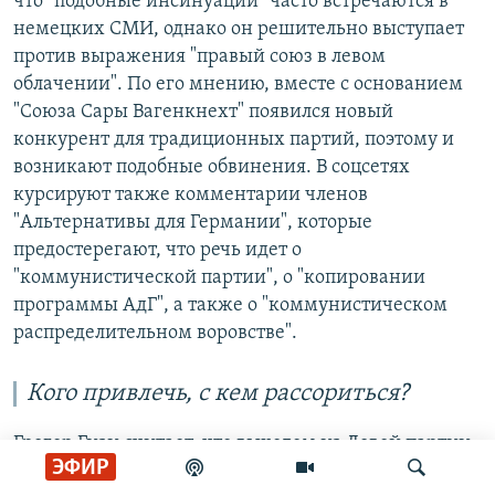
что "подобные инсинуации" часто встречаются в
немецких СМИ, однако он решительно выступает
против выражения "правый союз в левом
облачении". По его мнению, вместе с основанием
"Союза Сары Вагенкнехт" появился новый
конкурент для традиционных партий, поэтому и
возникают подобные обвинения. В соцсетях
курсируют также комментарии членов
"Альтернативы для Германии", которые
предостерегают, что речь идет о
"коммунистической партии", о "копировании
программы АдГ", а также о "коммунистическом
распределительном воровстве".
Кого привлечь, с кем рассориться?
Грегор Гизи считает, что выходом из Левой партии
ЭФИР
Вагенкнехт и ее соратники совершают "своего рода