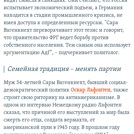
видят смысла в санкциях. Они считают, что Россия
испытывает экономический подъем, а Германия
находится в стадии промышленного кризиса, не
имея доступа к определенным ресурсам. "Сара
Вагенкнехт переворачивает этот тезис и говорит,
что правительство ФРГ ведет борьбу против
собственного населения. Тем самым она использует
аргументацию АдГ", – подчеркивает политолог.
Семейная традиция – менять партии
Муж 54-летней Сары Вагенкнехт, бывший социал-
демократический политик
Оскар Лафонтен
, также
строит свою риторику на антиамериканизме. В
одном из интервью Немецкому радио Лафонтен
сказал, что причиной его выступлений за мир была
смерть его отца, солдата вермахта, от
американской пули в 1945 году. В прошлом году