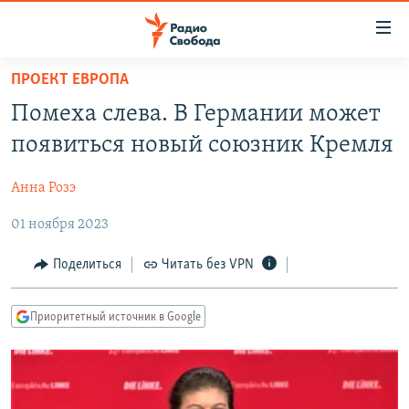
Ссылки
для
упрощенного
ПРОЕКТ ЕВРОПА
ПРОГРАММЫ
доступа
Помеха слева. В Германии может
ПОДКАСТЫ
Вернуться
появиться новый союзник Кремля
к
АВТОРСКИЕ ПРОЕКТЫ
основному
Анна Розэ
ЦИТАТЫ СВОБОДЫ
содержанию
Вернутся
01 ноября 2023
МНЕНИЯ
к
КУЛЬТУРА
Поделиться
Читать без VPN
главной
навигации
IDEL.РЕАЛИИ
Вернутся
Приоритетный источник в Google
КАВКАЗ.РЕАЛИИ
к
СЕВЕР.РЕАЛИИ
поиску
СИБИРЬ.РЕАЛИИ