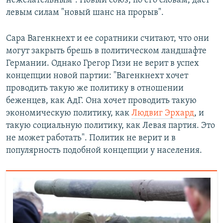
нежелательным". Новый союз, по его словам, даст
левым силам "новый шанс на прорыв".
Сара Вагенкнехт и ее соратники считают, что они
могут закрыть брешь в политическом ландшафте
Германии. Однако Грегор Гизи не верит в успех
концепции новой партии: "Вагенкнехт хочет
проводить такую же политику в отношении
беженцев, как АдГ. Она хочет проводить такую
экономическую политику, как
Людвиг Эрхард
, и
такую социальную политику, как Левая партия. Это
не может работать". Политик не верит и в
популярность подобной концепции у населения.