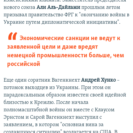
изменениями климата. Заместитель председателя
нового союза
Али Аль-Дайлами
прошлым летом
призывал правительство ФРГ к "окончанию войны в
Украине путем дипломатической инициативы".
Экономические санкции не ведут к
заявленной цели и даже вредят
немецкой промышленности больше, чем
российской
Еще один соратник Вагенкнехт
Андрей Хунко
–
потомок выходцев из Украины. При этом он
парадоксальным образом известен своей идейной
близостью к Кремлю. После начала
полномасштабной войны он вместе с Клаусом
Эрнстом и Сарой Вагенкнехт выступил с
заявлением, в котором "основная вина за
создавшуюся ситуацию" возлагается на США. В