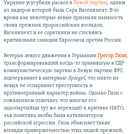
Украине усугубили раскол в
Левой партии
, одним
из лидеров которой была Сара Вагенкнехт. В то
время как некоторые левые признали наивность
своих прежних пророссийских взглядов,
Вагенкнехт и ее соратники не стесняясь
критиковали санкции Евросоюза против России.
Ветеран левого движения в Германии
Грегор Гизи
,
трансформировавший когда-то правившую в ГДР
коммунистическую партию в Левую партию ФРГ,
подчеркивает в интервью
Spiegel
, что никто из
левых не оспаривает преступность и
противоправный характер войны. Однако Гизи с
сожалением отмечает, что многие его
однопартийцы тут же переходят к критике НАТО,
чья политика якобы была катализатором
российской агрессии. Гизи объясняет такие
взгляды приверженностью этих людей прежней,