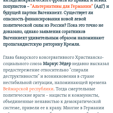
антидемократического фронта из правых и левых
популистов –
"Альтернативы для Германии"
(АдГ)
и
будущей партии Вагенкнехт. Существует ли
опасность финансирования новой левой
политической силы из России? Пока это точно не
доказано, однако заявления соратников
Вагенкнехт удивительным образом напоминают
пропагандистскую риторику Кремля.
Глава баварского консервативного Христианско-
социального союза
Маркус Зёдер
недавно высказал
предостережение относительно "спирали
деструктивности" и возникновения в стране
нестабильной ситуации, напоминающей времена
Веймарской республики
. Тогда смертельные
политические враги – нацисты и коммунисты,
объединенные ненавистью к демократической
системе, привели ее к краху. Многие в Германии