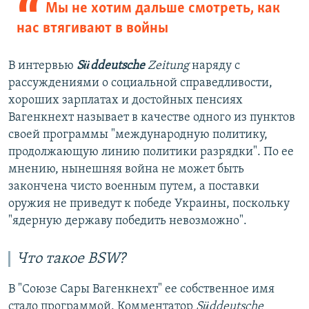
Мы не хотим дальше смотреть, как
нас втягивают в войны
В интервью
S
ü
ddeutsche
Zeitung
наряду с
рассуждениями о социальной справедливости,
хороших зарплатах и достойных пенсиях
Вагенкнехт называет в качестве одного из пунктов
своей программы "международную политику,
продолжающую линию политики разрядки". По ее
мнению, нынешняя война не может быть
закончена чисто военным путем, а поставки
оружия не приведут к победе Украины, поскольку
"ядерную державу победить невозможно".
Что такое
BSW
?
В "Союзе Сары Вагенкнехт" ее собственное имя
стало программой. Комментатор
S
ü
ddeutsche