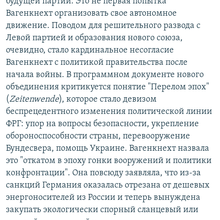
будущей партии. Это не первая попытка
Вагенкнехт организовать свое автономное
движение. Поводом для решительного развода с
Левой партией и образования нового союза,
очевидно, стало кардинальное несогласие
Вагенкнехт с политикой правительства после
начала войны. В программном документе нового
объединения критикуется понятие "Перелом эпох"
(
Zeitenwende
), которое стало девизом
беспрецедентного изменения политической линии
ФРГ: упор на вопросы безопасности, укрепление
обороноспособности страны, перевооружение
Бундесвера, помощь Украине. Вагенкнехт назвала
это "откатом в эпоху гонки вооружений и политики
конфронтации". Она повсюду заявляла, что из-за
санкций Германия оказалась отрезана от дешевых
энергоносителей из России и теперь вынуждена
закупать экологически спорный сланцевый или