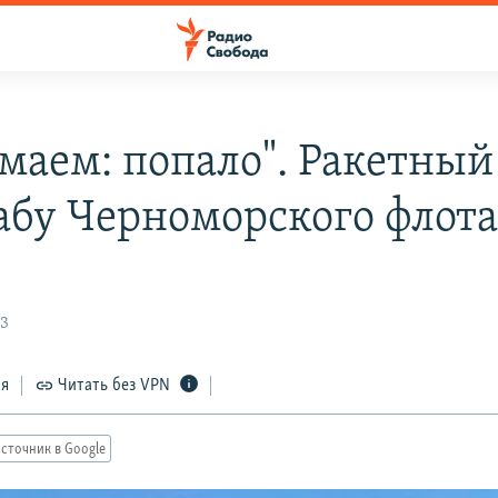
маем: попало". Ракетный
абу Черноморского флот
23
ся
Читать без VPN
сточник в Google