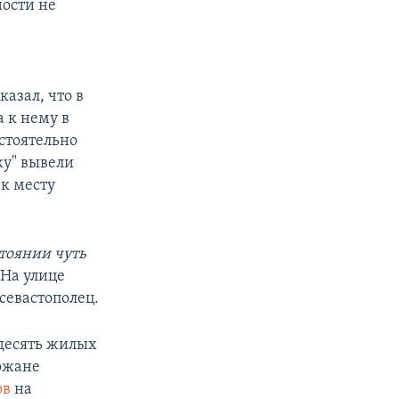
ности не
азал, что в
а к нему в
стоятельно
ку" вывели
к месту
стоянии чуть
 На улице
 севастополец.
десять жилых
рожане
ов
на