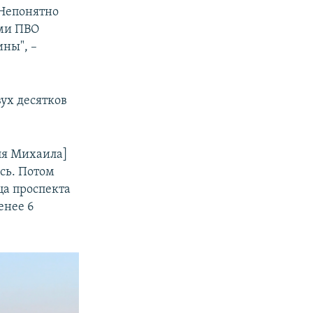
 Непонятно
ами ПВО
ны", –
ух десятков
оля Михаила]
сь. Потом
ца проспекта
енее 6