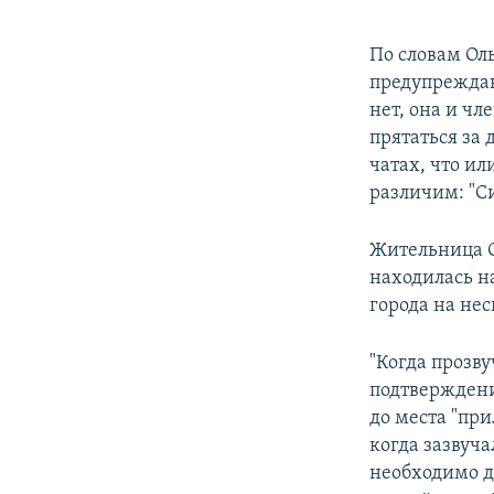
По словам Ол
предупреждаю
нет, она и чл
прятаться за
чатах, что ил
различим: "С
Жительница С
находилась н
города на не
"Когда прозв
подтверждени
до места "пр
когда зазвуч
необходимо д