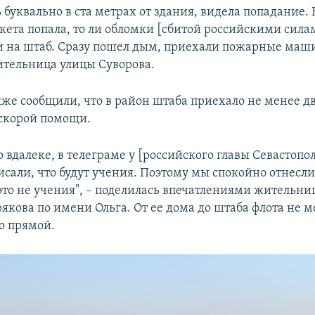
 буквально в ста метрах от здания, видела попадание.
ракета попала, то ли обломки [сбитой российскими сил
и на штаб. Сразу пошел дым, приехали пожарные маши
ительница улицы Суворова.
же сообщили, что в район штаба приехало не менее дв
скорой помощи.
о вдалеке, в телеграме у [российского главы Севастоп
исали, что будут учения. Поэтому мы спокойно отнесли
 это не учения", – поделилась впечатлениями жительни
якова по имени Ольга. От ее дома до штаба флота не м
о прямой.