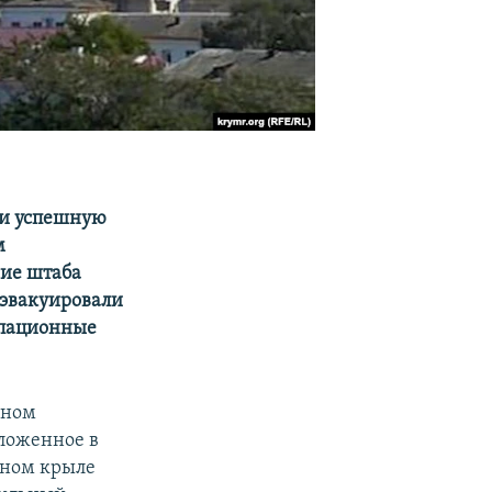
ли успешную
м
ние штаба
 эвакуировали
купационные
нном
оложенное в
дном крыле