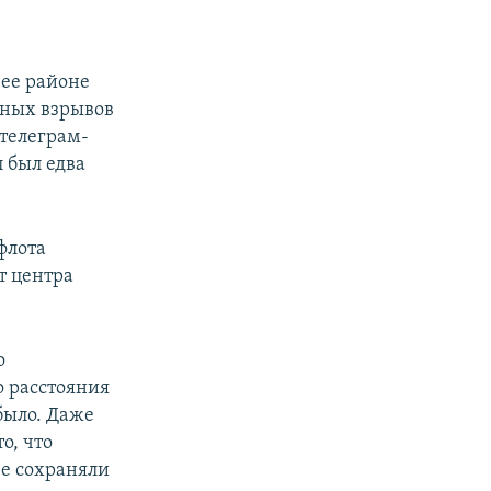
ее районе
орных взрывов
 телеграм-
л был едва
флота
т центра
о
о расстояния
было. Даже
о, что
ее сохраняли