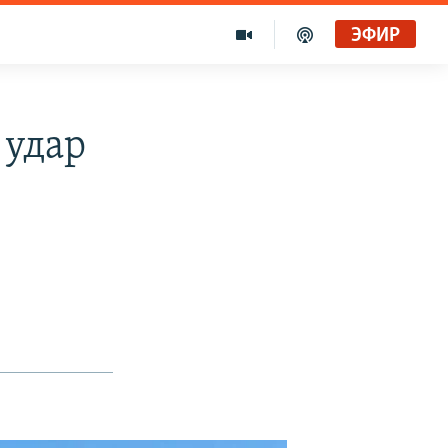
ЭФИР
 удар
а