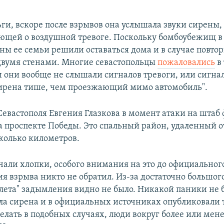
ьги, вскоре после взрывов она услышала звуки сирены,
щей о воздушной тревоге. Поскольку бомбоубежищ в 
ены ее семьи решили оставаться дома и в случае повт
 двумя стенами. Многие севастопольцы
пожаловались
в
и они вообще не слышали сигналов тревоги, или сигна
ирена тише, чем проезжающий мимо автомобиль".
евастополя Евгения Глазкова в момент атаки на штаб 
а проспекте Победы. Это спальный район, удаленный о
сколько километров.
учали хлопки, особого внимания на это до официальног
я взрыва никто не обратил. Из-за достаточно большог
илета" задымления видно не было. Никакой паники не 
ала сирена и в официальных источниках опубликовали т
елать в подобных случаях, люди вокруг более или мен