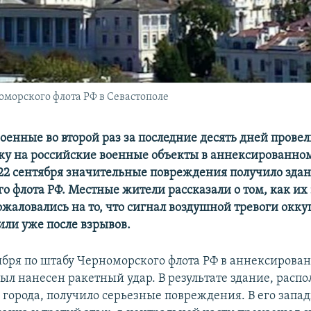
оморского флота РФ в Севастополе
оенные во второй раз за последние десять дней прове
ку на российские военные объекты в аннексированно
 22 сентября значительные повреждения получило зда
о флота РФ. Местные жители рассказали о том, как их
пожаловались на то, что сигнал воздушной тревоги ок
или уже после взрывов.
ября по штабу Черноморского флота РФ в аннексирова
ыл нанесен ракетный удар. В результате здание, расп
 города, получило серьезные повреждения. В его запа