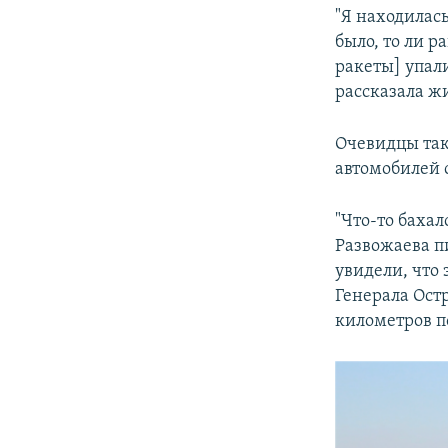
"Я находилась
было, то ли 
ракеты] упал
рассказала ж
Очевидцы так
автомобилей 
"Что-то бахал
Развожаева п
увидели, что
Генерала Остр
километров п