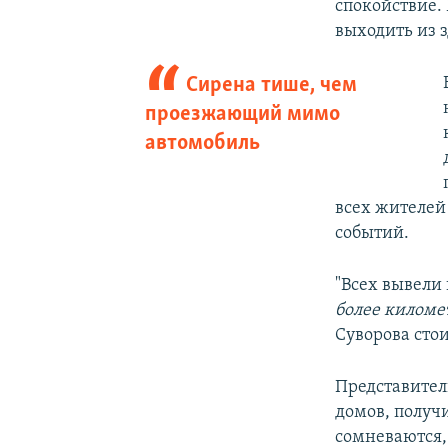
спокойствие.
выходить из з
Сирена тише, чем
проезжающий мимо
автомобиль
всех жителей
событий.
"Всех вывели
более километ
Суворова стои
Представител
домов, получ
сомневаются,