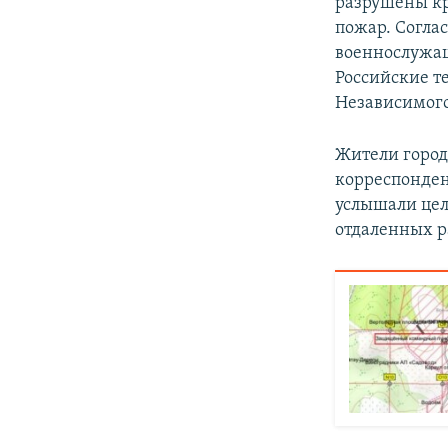
разрушены кр
пожар. Согла
военнослужащ
Российские т
Независимого
Жители город
корреспонден
услышали цел
отдаленных р