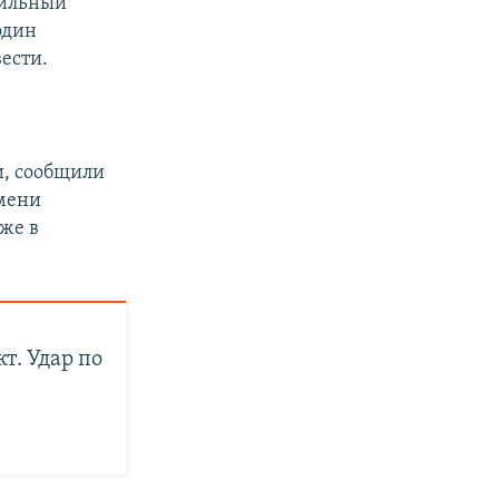
сильный
один
ести.
.
и, сообщили
емени
же в
. Удар по