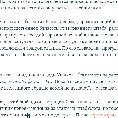
 Но охранники торгового центра попросили по возмож
дания из-за возможной угрозы", – сообщила она.
Еще один собеседник Радио Свобода, проживающий в
непосредственной близости от взорванного штаба, расск
квартире его соседей взрывной волной выбило стекла, 
дверь постучали пожарные и сотрудники полиции и на
предложили эвакуироваться. По его словам, на "прогул
 домов на Центральном холме, близко расположенных 
 и сказали идти к площади Ушакова
(находится на рас
ра от штаба флота. – РС)
. Пока что сидим на лавочках.
т пост, никого обратно домой не пускают", – рассказал
и российской администрации Севастополя насчитали 
ивших повреждения из-за атаки на штаб флота, но го
 что этим цифрам можно доверять. После
серии взрыв