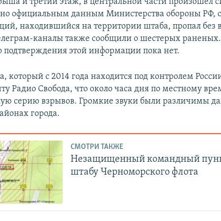
ыша и третий этаж, в центральной части произошел 
сно официальным данным Министерства обороны РФ, 
ий, находившийся на территории штаба, пропал без в
елеграм-каналы также сообщили о шестерых раненых
 подтверждения этой информации пока нет.
а, который с 2014 года находится под контролем Росси
ту Радио Свобода, что около часа дня по местному вр
ую серию взрывов. Громкие звуки были различимы да
айонах города.
СМОТРИ ТАКЖЕ
Незащищенный командный пункт
штабу Черноморского флота