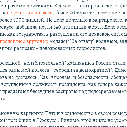
и прочими критиками Кремля. Итог героического про
как
подсчитали коллеги
, более 20 терактов в течение п
более 1000 жизней. Но дело не только в мартирологе, 
Крокусе" добавила почти 140 невинных жертв. Дело в м
сии как государства, в разрушении его правовой систе
поспешное вручение
медалей "За отвагу" военным, з
вшим расправу – подозреваемых террористов.
следней "неизбирательной" кампании в России стали 
лся один мой коллега, "очереди за демократией". Дем
ва не досталось. Как, впрочем, и безопасности, обещ
вступлении в должность президента, как теперь кажет
н предлагают бессудные расправы над подозреваемым
ни.
зионную картинку: Путин в одиночестве в своей резид
кой погибших в "Крокусе". Видимо, чтоб никто не усомн