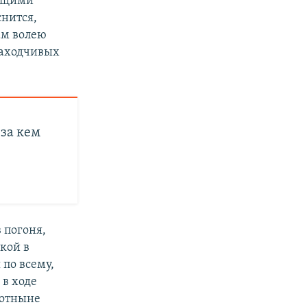
ающими
нится,
сам волею
находчивых
 за кем
 погоня,
дкой в
 по всему,
 в ходе
 отныне