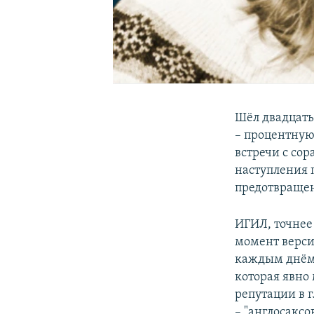
Шёл двадцать 
– процентную
встречи с сор
наступления п
предотвращен
ИГИЛ, точнее
момент версия
каждым днём 
которая явно
репутации в г
– "англосаксо