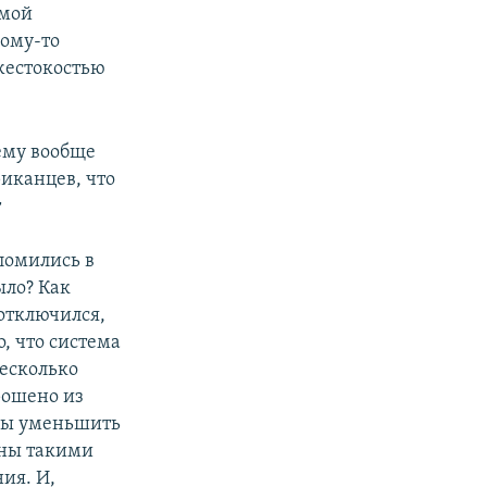
имой
кому-то
 жестокостью
ему вообще
иканцев, что
т
ломились в
ыло? Как
 отключился,
, что система
несколько
рошено из
 бы уменьшить
аны такими
ия. И,