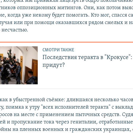
", которых мы привыкли лицезреть бодро поколачив
ников оппозиционных митингов. Они, как потом выяс
ие, когда уже некому будет помогать. Кто мог, спасся 
случая или при помощи оказавшихся рядом смелых и 
 несчастью.
СМОТРИ ТАКЖЕ
Последствия теракта в "Крокусе":
придут?
 как в убыстренной съёмке: длившаяся несколько часов
су, поимка к утру "всех исполнителей теракта" с выкла
росов на месте с применением пыточных средств. Судя
ей и пропускание тока через гениталии, отработанные
ойны на пленных военных и гражданских украинцах,