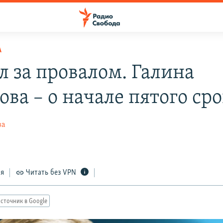
А
л за провалом. Галина
ва – о начале пятого ср
ва
ся
Читать без VPN
сточник в Google