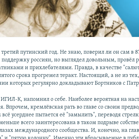
третий путинский год. Не знаю, поверил ли он сам в 8
 поддержку россиян, но выглядел довольным, провёл 
атниками и прихлебателями. Правда, в качестве "салют
ятого срока прогремел теракт. Настоящий, а не из тех,
ии которых регулярно докладывают Бортников с Пат
 ИГИЛ-К, напомнил о себе. Наиболее вероятная на на
. Впрочем, кремлёвская рать во главе со своим предв
всё усерднее пытается её "замылить", переводя стрелк
 меньше всего заинтересована в таком подрыве собств
лазах международного сообщества. И, конечно, на гла
в" и "пятую колонну". Именно эти вбрасываемые в пуб