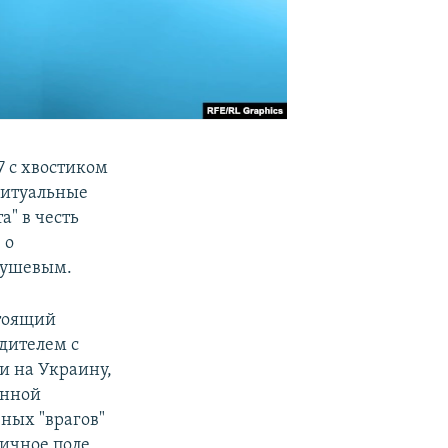
7 с хвостиком
ритуальные
а" в честь
 о
рушевым.
стоящий
одителем с
и на Украину,
енной
вных "врагов"
личное поле