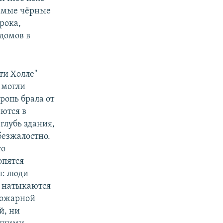
самые чёрные
рока,
 домов в
ти Холле"
 могли
оропь брала от
аются в
глубь здания,
безжалостно.
то
опятся
ы: люди
, натыкаются
 Пожарной
й, ни