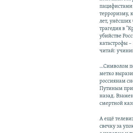
пацифистами 
терроризму, 
лет, унёсших 
трагедия в "
убийстве Рос
катастрофы –
читай: учини
…Символом по
метко вырази
россиянам сно
Путиным при 
назад. Взаме
смертной каз
А ещё телеви
свечку за упо