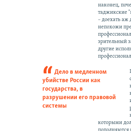
наконец, поч
таджикские "
– доехать аж
непохожи пре
профессиональ
зрительный з
другие испол
профессионал
Дело в медленном
убийстве России как
государства, в
разрушении его правовой
системы
которыми дол
пополняются 