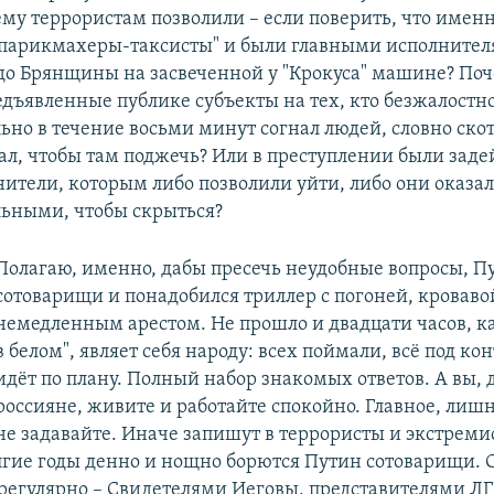
ему террористам позволили – если поверить, что имен
парикмахеры-таксисты" и были главными исполнител
 до Брянщины на засвеченной у "Крокуса" машине? Поч
дъявленные публике субъекты на тех, кто безжалостн
но в течение восьми минут согнал людей, словно скот
ал, чтобы там поджечь? Или в преступлении были заде
нители, которым либо позволили уйти, либо они оказал
ьными, чтобы скрыться?
Полагаю, именно, дабы пресечь неудобные вопросы, П
сотоварищи и понадобился триллер с погоней, кроваво
немедленным арестом. Не прошло и двадцати часов, ка
в белом", являет себя народу: всех поймали, всё под ко
идёт по плану. Полный набор знакомых ответов. А вы, 
россияне, живите и работайте спокойно. Главное, лиш
не задавайте. Иначе запишут в террористы и экстремис
гие годы денно и нощно борются Путин сотоварищи. 
регулярно – Свидетелями Иеговы, представителями ЛГ