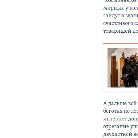
"космонавтов
мирных участ
зайдут в здан
счастливого 
товарищей по
А дальше всё
беготня по ле
интернет доп
отрезание уш
двухлетней в