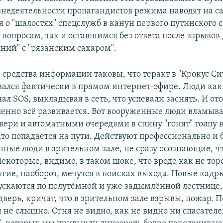
недеятельности пропагандистов режима наводят на 
 о "шалостях" спецслужб в канун первого путинского с
вопросам, так и оставшимся без ответа после взрывов
ний" с "рязанским сахаром".
средства информации таковы, что теракт в "Крокус Си
ался фактически в прямом интернет-эфире. Люди как
ал SOS, выкладывая в сеть, что успевали заснять. И от
дленно всё развивается. Вот вооруженные люди вламыв
вери и автоматными очередями в спину "гонят" толпу в
кто попадается на пути. Действуют профессионально и 
нные люди в зрительном зале, не сразу осознающие, ч
екоторые, видимо, в таком шоке, что вроде как не тор
угие, наоборот, мечутся в поисках выхода. Новые кадр
ускаются по полутёмной и уже задымлённой лестнице
дверь, кричат, что в зрительном зале взрывы, пожар.
 не слышно. Огня не видно, как не видно ни спасателе