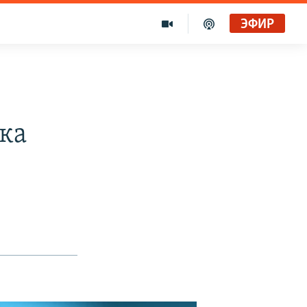
ЭФИР
ока