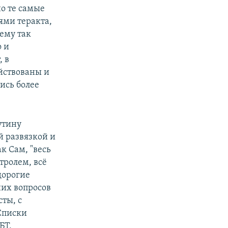
но те самые
ями теракта,
ему так
о и
, в
йствованы и
ись более
утину
й развязкой и
к Сам, "весь
нтролем, всё
дорогие
них вопросов
ты, с
Списки
БТ,