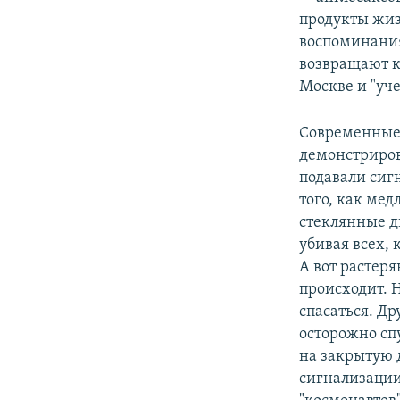
продукты жиз
воспоминания
возвращают к 
Москве и "уче
Современные 
демонстриров
подавали сигн
того, как ме
стеклянные д
убивая всех, 
А вот растеря
происходит. Н
спасаться. Др
осторожно сп
на закрытую 
сигнализации