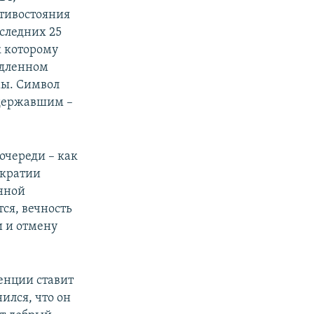
тивостояния
оследних 25
к которому
едленном
мы. Символ
адержавшим –
очереди – как
ократии
анной
ся, вечность
и и отмену
енции ставит
ился, что он