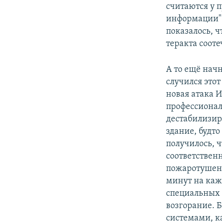
считаются у 
информации".
показалось, 
теракта соот
А то ещё нач
случился это
новая атака 
профессиона
дестабилизир
здание, будт
получилось, ч
соответственн
пожаротушени
минут на каж
специальных 
возгорание. 
системами, к