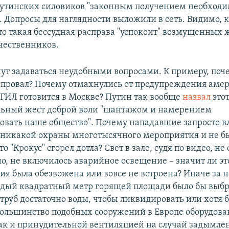
путинских силовиков "законным получением необход
 Допросы для наглядности выложили в сеть. Видимо, 
что такая бессудная расправа "успокоит" возмущенных
ечественников.
нут задаваться неудобными вопросами. К примеру, поч
т провал? Почему отмахнулись от предупреждения амер
ИГИЛ готовится в Москве? Путин так вообще
назвал
это
льный жест доброй воли "шантажом и намерением
овать наше общество". Почему нападавшие запросто в
о никакой охраны многотысячного мероприятия и не б
то "Крокус" сгорел дотла? Свет в зале, судя по видео, не
о, не включилось аварийное освещение – значит ли это
я была обезвожена или вовсе не встроена? Иначе за 
дый квадратный метр горящей площади было бы выб
труб достаточно воды, чтобы ликвидировать или хотя
Большинство подобных сооружений в Европе оборудов
ак и принудительной вентиляцией на случай задымлен