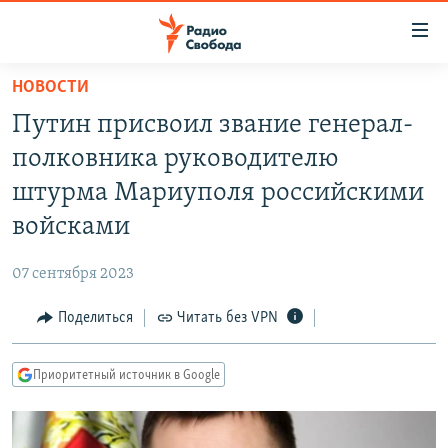
Ссылки
для
упрощенного
НОВОСТИ
ПРОГРАММЫ
доступа
Путин присвоил звание генерал-
ПОДКАСТЫ
Вернуться
полковника руководителю
к
АВТОРСКИЕ ПРОЕКТЫ
штурма Мариуполя российскими
основному
ЦИТАТЫ СВОБОДЫ
содержанию
войсками
Вернутся
МНЕНИЯ
к
07 сентября 2023
КУЛЬТУРА
главной
Поделиться
Читать без VPN
навигации
IDEL.РЕАЛИИ
Вернутся
КАВКАЗ.РЕАЛИИ
к
Приоритетный источник в Google
СЕВЕР.РЕАЛИИ
поиску
СИБИРЬ.РЕАЛИИ