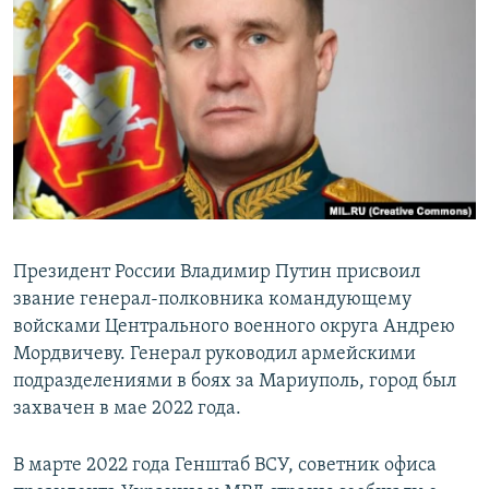
РАСПИСАНИЕ ВЕЩАНИЯ
ПОДПИШИТЕСЬ НА РАССЫЛКУ
СОЦИАЛЬНЫЕ СЕТИ
Все сайты РСЕ/РС
Президент России Владимир Путин присвоил
звание генерал-полковника командующему
войсками Центрального военного округа Андрею
Мордвичеву. Генерал руководил армейскими
подразделениями в боях за Мариуполь, город был
захвачен в мае 2022 года.
В марте 2022 года Генштаб ВСУ, советник офиса