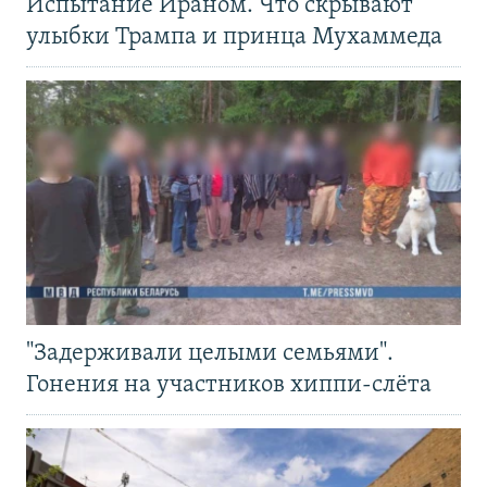
Испытание Ираном. Что скрывают
улыбки Трампа и принца Мухаммеда
"Задерживали целыми семьями".
Гонения на участников хиппи-слёта