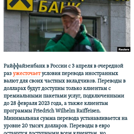
РАСПИСАНИЕ ВЕЩАНИЯ
ПОДПИШИТЕСЬ НА РАССЫЛКУ
СОЦИАЛЬНЫЕ СЕТИ
Райффайзенбанк в России с 3 апреля в очередной
Все сайты РСЕ/РС
раз
ужесточает
условия перевода иностранных
валют для своих частных вкладчиков. Переводы в
долларах будут доступны только клиентам с
премиальными пакетами услуг, подключенными
до 28 февраля 2023 года, а также клиентам
программы Friedrich Wilhelm Raiffeisen.
Минимальная сумма перевода устанавливается на
уровне 20 тысяч долларов. Переводы в евро
останутся доступными всем клиентам, но