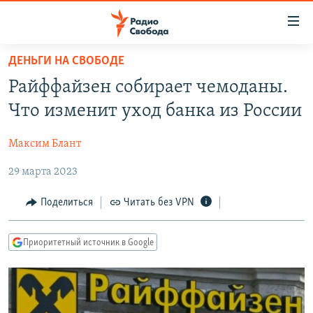
Ссылки
для
упрощенного
ДЕНЬГИ НА СВОБОДЕ
ПРОГРАММЫ
доступа
Райффайзен собирает чемоданы.
ПОДКАСТЫ
Вернуться
Что изменит уход банка из России
к
АВТОРСКИЕ ПРОЕКТЫ
основному
Максим Блант
ЦИТАТЫ СВОБОДЫ
содержанию
Вернутся
29 марта 2023
МНЕНИЯ
к
КУЛЬТУРА
Поделиться
Читать без VPN
главной
навигации
IDEL.РЕАЛИИ
Вернутся
Приоритетный источник в Google
КАВКАЗ.РЕАЛИИ
к
СЕВЕР.РЕАЛИИ
поиску
СИБИРЬ.РЕАЛИИ