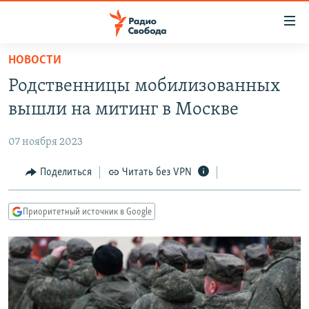
Ссылки
для
упрощенного
НОВОСТИ
ПРОГРАММЫ
доступа
Родственницы мобилизованных
ПОДКАСТЫ
Вернуться
вышли на митинг в Москве
к
АВТОРСКИЕ ПРОЕКТЫ
основному
07 ноября 2023
ЦИТАТЫ СВОБОДЫ
содержанию
Вернутся
МНЕНИЯ
Поделиться
Читать без VPN
к
КУЛЬТУРА
главной
Приоритетный источник в Google
навигации
IDEL.РЕАЛИИ
Вернутся
КАВКАЗ.РЕАЛИИ
к
СЕВЕР.РЕАЛИИ
поиску
СИБИРЬ.РЕАЛИИ