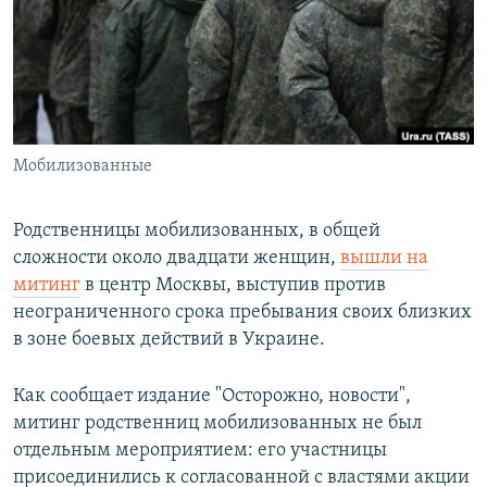
РАСПИСАНИЕ ВЕЩАНИЯ
ПОДПИШИТЕСЬ НА РАССЫЛКУ
СОЦИАЛЬНЫЕ СЕТИ
Мобилизованные
Родственницы мобилизованных, в общей
сложности около двадцати женщин,
вышли на
Все сайты РСЕ/РС
митинг
в центр Москвы, выступив против
неограниченного срока пребывания своих близких
в зоне боевых действий в Украине.
Как сообщает издание "Осторожно, новости",
митинг родственниц мобилизованных не был
отдельным мероприятием: его участницы
присоединились к согласованной с властями акции