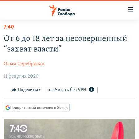
Ссылки
для
упрощенного
7:40
ПРОГРАММЫ
доступа
От 6 до 18 лет за несовершенный
ПОДКАСТЫ
Вернуться
“захват власти”
к
АВТОРСКИЕ ПРОЕКТЫ
основному
Ольга Серебряная
ЦИТАТЫ СВОБОДЫ
содержанию
Вернутся
11 февраля 2020
МНЕНИЯ
к
КУЛЬТУРА
Поделиться
Читать без VPN
главной
навигации
IDEL.РЕАЛИИ
Вернутся
Приоритетный источник в Google
КАВКАЗ.РЕАЛИИ
к
СЕВЕР.РЕАЛИИ
поиску
СИБИРЬ.РЕАЛИИ