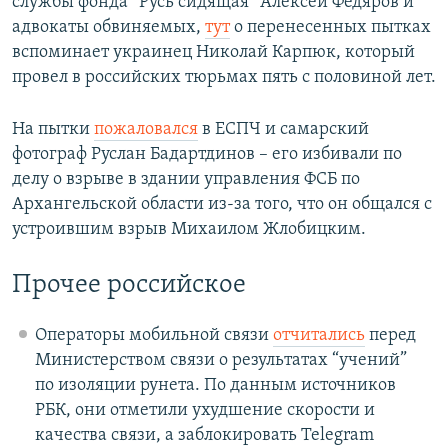
службы фонда “Русь сидящая” Алексей Федяров и
адвокаты обвиняемых,
тут
о перенесенных пытках
вспоминает украинец Николай Карпюк, который
провел в российских тюрьмах пять с половиной лет.
На пытки
пожаловался
в ЕСПЧ и самарский
фотограф Руслан Бадартдинов – его избивали по
делу о взрыве в здании управления ФСБ по
Архангельской области из-за того, что он общался с
устроившим взрыв Михаилом Жлобицким.
Прочее российское
Операторы мобильной связи
отчитались
перед
Министерством связи о результатах “учений”
по изоляции рунета. По данным источников
РБК, они отметили ухудшение скорости и
качества связи, а заблокировать Telegram