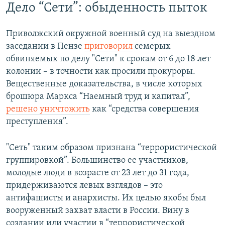
Дело “Сети”: обыденность пыток
Приволжский окружной военный суд на выездном
заседании в Пензе
приговорил
семерых
обвиняемых по делу "Сети" к срокам от 6 до 18 лет
колонии – в точности как просили прокуроры.
Вещественные доказательства, в числе которых
брошюра Маркса “Наемный труд и капитал”,
решено уничтожить
как “средства совершения
преступления”.
"Сеть" таким образом признана “террористической
группировкой”. Большинство ее участников,
молодые люди в возрасте от 23 лет до 31 года,
придерживаются левых взглядов – это
антифашисты и анархисты. Их целью якобы был
вооруженный захват власти в России. Вину в
создании или участии в “террористической