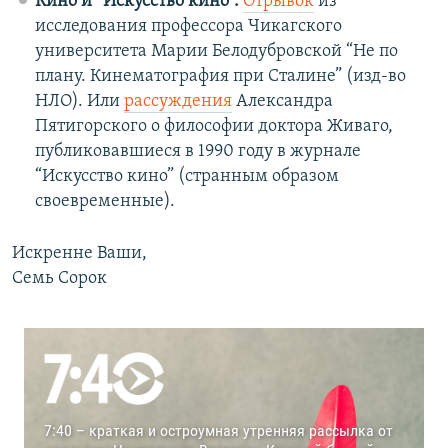
Кино и “Искусство кино”.
Отрывок
из
исследования профессора Чикагского
университета Марии Белодубровской “Не по
плану. Кинематография при Сталине” (изд-во
НЛО). Или
рассуждения
Александра
Пятигорского о философии доктора Живаго,
публиковавшиеся в 1990 году в журнале
“Искусство кино” (странным образом
своевременные).
Искренне Ваши,
Семь Сорок