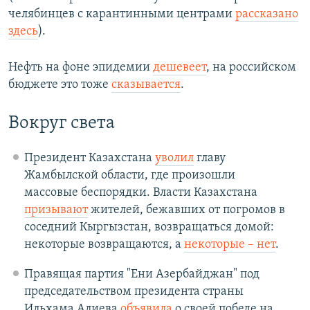
челябинцев с карантинными центрами
рассказано
здесь
).
Нефть на фоне эпидемии
дешевеет
, на российском
бюджете это тоже
сказывается
.
Вокруг света
Президент Казахстана
уволил
главу
Жамбылской области, где произошли
массовые беспорядки. Власти Казахстана
призывают
жителей, бежавших от погромов в
соседний Кыргызстан, возвращаться домой:
некоторые возвращаются, а
некоторые – нет
.
Правящая партия "Ени Азербайджан" под
председательством президента страны
Ильхама Алиева
объявила
о своей победе на