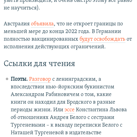
уметь производить, и очень быстро этому все равно
не научиться).
Австралия
объявила
, что не откроет границы по
меньшей мере до конца 2022 года. В Германии
полностью вакцинированных
будут освобождать
от
исполнения действующих ограничений.
Ссылки для чтения
Поэты.
Разговор
с ленинградским, а
впоследствии нью-йоркским букинистом
Александром Рабиновичем о том, какие
книги он находил для Бродского в разные
периоды жизни. Или
эссе
Константина Львова
об отношениях Андрея Белого с сестрами
Тургеневыми – к выходу переписки Белого с
Наташей Тургеневой в издательстве