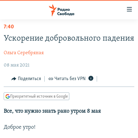
Ссылки
для
упрощенного
7:40
ПРОГРАММЫ
доступа
Ускорение добровольного падения
ПОДКАСТЫ
Вернуться
к
Ольга Серебряная
АВТОРСКИЕ ПРОЕКТЫ
основному
08 мая 2021
ЦИТАТЫ СВОБОДЫ
содержанию
Вернутся
МНЕНИЯ
Поделиться
Читать без VPN
к
КУЛЬТУРА
главной
Приоритетный источник в Google
навигации
IDEL.РЕАЛИИ
Вернутся
КАВКАЗ.РЕАЛИИ
Все, что нужно знать рано утром 8 мая
к
СЕВЕР.РЕАЛИИ
поиску
Доброе утро!
СИБИРЬ.РЕАЛИИ