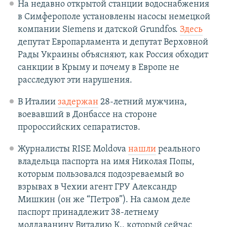
На недавно открытой станции водоснабжения
в Симферополе установлены насосы немецкой
компании Siemens и датской Grundfos.
Здесь
депутат Европарламента и депутат Верховной
Рады Украины объясняют, как Россия обходит
санкции в Крыму и почему в Европе не
расследуют эти нарушения.
В Италии
задержан
28-летний мужчина,
воевавший в Донбассе на стороне
пророссийских сепаратистов.
Журналисты RISE Moldova
нашли
реального
владельца паспорта на имя Николая Попы,
которым пользовался подозреваемый во
взрывах в Чехии агент ГРУ Александр
Мишкин (он же “Петров”). На самом деле
паспорт принадлежит 38-летнему
молдаванину Виталию К., который сейчас