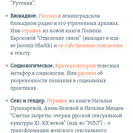
“Рутения”.
Блокадное.
Рассказ
о ленинградском
блокадном радио и его утраченных архивах.
Или
отрывок
из новой книги Полины
Барсковой “Отделение связи” (выходит в изд-
ве Jaromir Hladik) и
ее собственные пояснения
к тексту.
Социологическое.
Краткая история
телесных
метафор в социологии. Или
рассказ
об
укорененности познания в социальных
практиках.
Секс и гендер.
Отрывок
из книги Натальи
Пушкаревой, Анны Беловой и Натальи Мицюк
“Сметая запреты: очерки русской сексуальной
культуры XI–XX веков” (изд-во “НЛО”) – о
трансформации женского сексуального