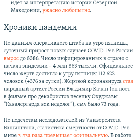
идет за интерпретацию истории Северной
Македонии,
ужасно любопытно
.
Хроники пандемии
По данным оперативного штаба на утро пятницы,
суточный прирост новых случаев COVID-19 в России
вырос
до 8386. Число инфицированных в стране с
начала эпидемии – 4 млн 863 тысячи. Официальное
число жертв достигло к утру пятницы 112 622
человек (+376 за сутки). Жертвой коронавируса
стал
народный артист России Владимир Качан (он поет
в фильме про декабристов песенку Окуджавы
“Кавалергарда век недолог”), ему было 73 года.
По подсчетам исследователей из Университета
Вашингтона, статистика смертности от COVID-19 в
мире
в два раза превышает официальную
. В работе