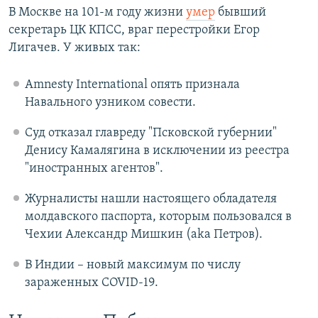
В Москве на 101-м году жизни
умер
бывший
РАСПИСАНИЕ ВЕЩАНИЯ
секретарь ЦК КПСС, враг перестройки Егор
ПОДПИШИТЕСЬ НА РАССЫЛКУ
Лигачев. У живых так:
СОЦИАЛЬНЫЕ СЕТИ
Amnesty International опять признала
Навального узником совести.
Суд отказал главреду "Псковской губернии"
Денису Камалягина в исключении из реестра
"иностранных агентов".
Все сайты РСЕ/РС
Журналисты нашли настоящего обладателя
молдавского паспорта, которым пользовался в
Чехии Александр Мишкин (aka Петров).
В Индии – новый максимум по числу
зараженных COVID-19.