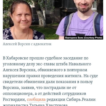
РАСПИСАНИЕ ВЕЩАНИЯ
ПОДПИШИТЕСЬ НА РАССЫЛКУ
СОЦИАЛЬНЫЕ СЕТИ
Алексей Ворсин с адвокатом
Все сайты РСЕ/РС
В Хабаровске прошло судебное заседание по
уголовному делу экс-главы штаба Навального
Алексея Ворсина, обвиняемого в повторном
нарушении правил проведения митинга. На суде
свидетели обвинения дали показания в пользу
Ворсина, заявив, что пострадали не от
оппозиционера, а от действий сотрудников
Росгвардии,
сообщила
редакции Сибирь.Реалии
журналистка Татьяна Хлестунова.