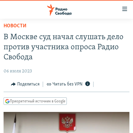
Ссылки
для
упрощенного
НОВОСТИ
ПРОГРАММЫ
доступа
В Москве суд начал слушать дело
ПОДКАСТЫ
Вернуться
против участника опроса Радио
к
АВТОРСКИЕ ПРОЕКТЫ
Свобода
основному
ЦИТАТЫ СВОБОДЫ
содержанию
06 июля 2023
Вернутся
МНЕНИЯ
к
Поделиться
Читать без VPN
КУЛЬТУРА
главной
навигации
IDEL.РЕАЛИИ
Приоритетный источник в Google
Вернутся
КАВКАЗ.РЕАЛИИ
к
СЕВЕР.РЕАЛИИ
поиску
СИБИРЬ.РЕАЛИИ