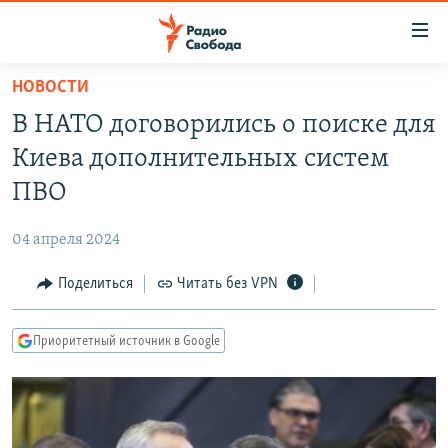
Ссылки
для
упрощенного
НОВОСТИ
ПРОГРАММЫ
доступа
В НАТО договорились о поиске для
ПОДКАСТЫ
Вернуться
Киева дополнительных систем
к
АВТОРСКИЕ ПРОЕКТЫ
ПВО
основному
ЦИТАТЫ СВОБОДЫ
содержанию
04 апреля 2024
Вернутся
МНЕНИЯ
к
Поделиться
Читать без VPN
КУЛЬТУРА
главной
навигации
IDEL.РЕАЛИИ
Приоритетный источник в Google
Вернутся
КАВКАЗ.РЕАЛИИ
к
СЕВЕР.РЕАЛИИ
поиску
СИБИРЬ.РЕАЛИИ