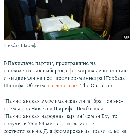
РАСПИСАНИЕ ВЕЩАНИЯ
ПОДПИШИТЕСЬ НА РАССЫЛКУ
СОЦИАЛЬНЫЕ СЕТИ
Шехбаз Шариф
В Пакистане партии, проигравшие на
парламентских выборах, сформировали коалицию
Все сайты РСЕ/РС
и выдвинули на пост премьер-министра Шехбаза
Шарифа. Об этом
рассказывает
The Guardian.
"Пакистанская мусульманская лига" братьев экс-
премьеров Наваза и Шарифа Шехбазов и
"Пакистанская народная партия" семьи Бхутто
получили 75 и 54 места в парламенте
соответственно. Для формирования правительства